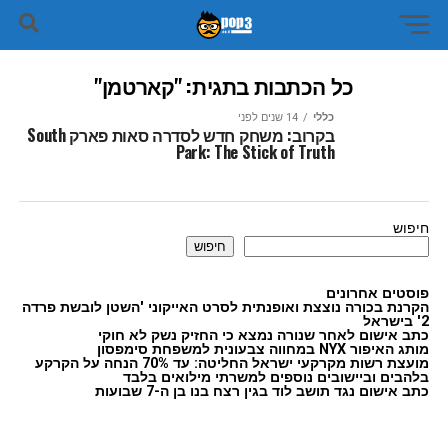
כל הכתבות בתגית: "קארטמן"
כללי
14 שנים לפני
בקרוב: משחק חדש לסדרה סאות פארק South
Park: The Stick of Truth
חיפוש
חיפוש
פוסטים אחרונים
הקרנת בכורה נוצצת ואופנתית לסרט האייקוני 'השטן לובשת פרדה
2' בישראל
כתב אישום לאחר שנורה נמצא כי החזיק נשק לא חוקי
מותג האיפור NYX במחווה צבעונית למשפחת סימפסון
מועצת רשות מקרקעי ישראל החליטה: עד 70% הנחה על הקרקע
בלהבים וביישובים נוספים למשרתי מילואים בלבד
כתב אישום נגד תושב לוד בגין רצח בנו בן ה-7 שבועות