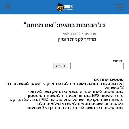
כל הכתבות בתגית: "שם מתחם"
מדריכים
17 שנים לפני
מדריך לקניית דומיין
חיפוש
חיפוש
פוסטים אחרונים
הקרנת בכורה נוצצת ואופנתית לסרט האייקוני 'השטן לובשת פרדה
2' בישראל
כתב אישום לאחר שנורה נמצא כי החזיק נשק לא חוקי
מותג האיפור NYX במחווה צבעונית למשפחת סימפסון
מועצת רשות מקרקעי ישראל החליטה: עד 70% הנחה על הקרקע
בלהבים וביישובים נוספים למשרתי מילואים בלבד
כתב אישום נגד תושב לוד בגין רצח בנו בן ה-7 שבועות