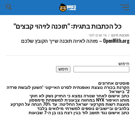
כל הכתבות בתגית: "תוכנה לזיהוי קבצים"
תוכנות חינם
16 שנים לפני
OpenWith.org – מזהה לאיזה תוכנה שייך הקובץ שלכם
חיפוש
חיפוש
פוסטים אחרונים
הקרנת בכורה נוצצת ואופנתית לסרט האייקוני 'השטן לובשת פרדה
2' בישראל
כתב אישום לאחר שנורה נמצא כי החזיק נשק לא חוקי
מותג האיפור NYX במחווה צבעונית למשפחת סימפסון
מועצת רשות מקרקעי ישראל החליטה: עד 70% הנחה על הקרקע
בלהבים וביישובים נוספים למשרתי מילואים בלבד
כתב אישום נגד תושב לוד בגין רצח בנו בן ה-7 שבועות