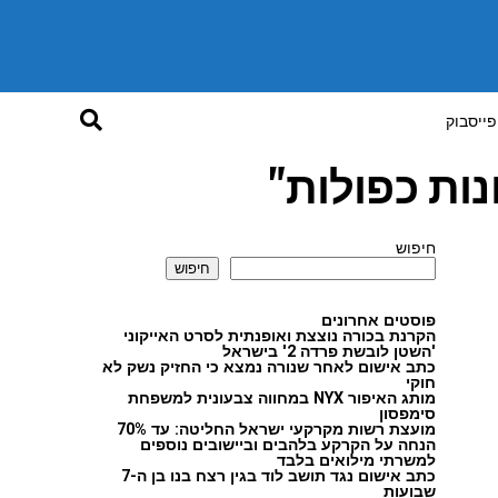
פייסבוק
ות כפולות"
חיפוש
חיפוש
פוסטים אחרונים
הקרנת בכורה נוצצת ואופנתית לסרט האייקוני
'השטן לובשת פרדה 2' בישראל
כתב אישום לאחר שנורה נמצא כי החזיק נשק לא
חוקי
מותג האיפור NYX במחווה צבעונית למשפחת
סימפסון
מועצת רשות מקרקעי ישראל החליטה: עד 70%
הנחה על הקרקע בלהבים וביישובים נוספים
למשרתי מילואים בלבד
כתב אישום נגד תושב לוד בגין רצח בנו בן ה-7
שבועות