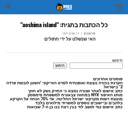
כל הכתבות בתגית: "aoshima island"
סרטונים
11 שנים לפני
האי שנשלט על ידי חתולים
חיפוש
חיפוש
פוסטים אחרונים
הקרנת בכורה נוצצת ואופנתית לסרט האייקוני 'השטן לובשת פרדה
2' בישראל
כתב אישום לאחר שנורה נמצא כי החזיק נשק לא חוקי
מותג האיפור NYX במחווה צבעונית למשפחת סימפסון
מועצת רשות מקרקעי ישראל החליטה: עד 70% הנחה על הקרקע
בלהבים וביישובים נוספים למשרתי מילואים בלבד
כתב אישום נגד תושב לוד בגין רצח בנו בן ה-7 שבועות