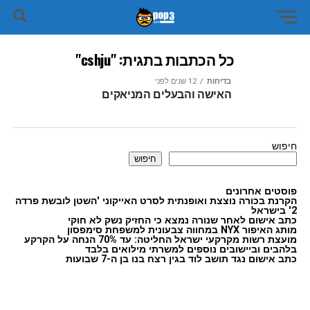
כל הכתבות בתגית: "cshju"
בדיחות
12 שנים לפני
האישה והבעלים המניאקים
חיפוש
חיפוש
פוסטים אחרונים
הקרנת בכורה נוצצת ואופנתית לסרט האייקוני 'השטן לובשת פרדה
2' בישראל
כתב אישום לאחר שנורה נמצא כי החזיק נשק לא חוקי
מותג האיפור NYX במחווה צבעונית למשפחת סימפסון
מועצת רשות מקרקעי ישראל החליטה: עד 70% הנחה על הקרקע
בלהבים וביישובים נוספים למשרתי מילואים בלבד
כתב אישום נגד תושב לוד בגין רצח בנו בן ה-7 שבועות