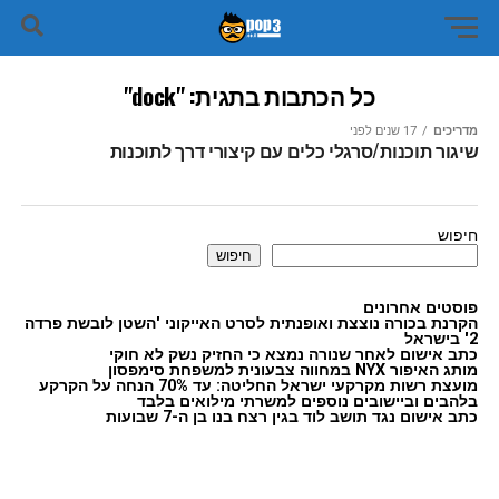
כל הכתבות בתגית: "dock"
מדריכים
17 שנים לפני
שיגור תוכנות/סרגלי כלים עם קיצורי דרך לתוכנות
חיפוש
חיפוש
פוסטים אחרונים
הקרנת בכורה נוצצת ואופנתית לסרט האייקוני 'השטן לובשת פרדה
2' בישראל
כתב אישום לאחר שנורה נמצא כי החזיק נשק לא חוקי
מותג האיפור NYX במחווה צבעונית למשפחת סימפסון
מועצת רשות מקרקעי ישראל החליטה: עד 70% הנחה על הקרקע
בלהבים וביישובים נוספים למשרתי מילואים בלבד
כתב אישום נגד תושב לוד בגין רצח בנו בן ה-7 שבועות