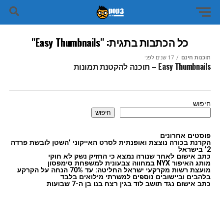
כל הכתבות בתגית: "Easy Thumbnails"
תוכנות חינם
17 שנים לפני
Easy Thumbnails – תוכנה להקטנת תמונות
חיפוש
חיפוש
פוסטים אחרונים
הקרנת בכורה נוצצת ואופנתית לסרט האייקוני 'השטן לובשת פרדה
2' בישראל
כתב אישום לאחר שנורה נמצא כי החזיק נשק לא חוקי
מותג האיפור NYX במחווה צבעונית למשפחת סימפסון
מועצת רשות מקרקעי ישראל החליטה: עד 70% הנחה על הקרקע
בלהבים וביישובים נוספים למשרתי מילואים בלבד
כתב אישום נגד תושב לוד בגין רצח בנו בן ה-7 שבועות