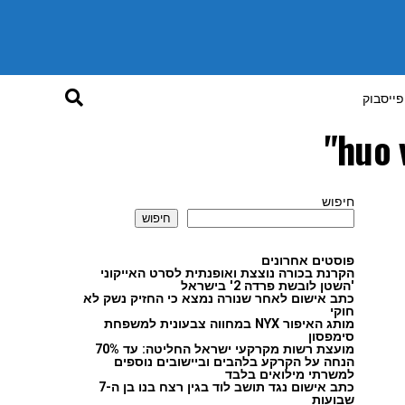
פייסבוק
חיפוש
חיפוש
פוסטים אחרונים
הקרנת בכורה נוצצת ואופנתית לסרט האייקוני
'השטן לובשת פרדה 2' בישראל
כתב אישום לאחר שנורה נמצא כי החזיק נשק לא
חוקי
מותג האיפור NYX במחווה צבעונית למשפחת
סימפסון
מועצת רשות מקרקעי ישראל החליטה: עד 70%
הנחה על הקרקע בלהבים וביישובים נוספים
למשרתי מילואים בלבד
כתב אישום נגד תושב לוד בגין רצח בנו בן ה-7
שבועות