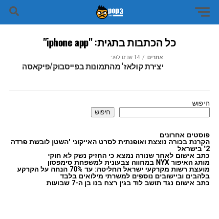
כל הכתבות בתגית: "iphone app"
אתרים
14 שנים לפני
יצירת קולאז' מהתמונות בפייסבוק/פיקאסה
חיפוש
חיפוש
פוסטים אחרונים
הקרנת בכורה נוצצת ואופנתית לסרט האייקוני 'השטן לובשת פרדה
2' בישראל
כתב אישום לאחר שנורה נמצא כי החזיק נשק לא חוקי
מותג האיפור NYX במחווה צבעונית למשפחת סימפסון
מועצת רשות מקרקעי ישראל החליטה: עד 70% הנחה על הקרקע
בלהבים וביישובים נוספים למשרתי מילואים בלבד
כתב אישום נגד תושב לוד בגין רצח בנו בן ה-7 שבועות