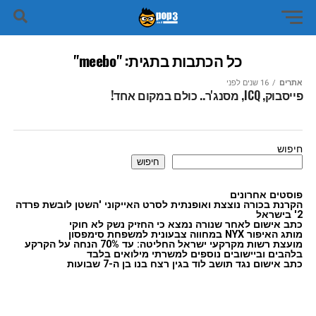
כל הכתבות בתגית: "meebo"
אתרים
16 שנים לפני
פייסבוק, ICQ, מסנג'ר.. כולם במקום אחד!
חיפוש
חיפוש
פוסטים אחרונים
הקרנת בכורה נוצצת ואופנתית לסרט האייקוני 'השטן לובשת פרדה
2' בישראל
כתב אישום לאחר שנורה נמצא כי החזיק נשק לא חוקי
מותג האיפור NYX במחווה צבעונית למשפחת סימפסון
מועצת רשות מקרקעי ישראל החליטה: עד 70% הנחה על הקרקע
בלהבים וביישובים נוספים למשרתי מילואים בלבד
כתב אישום נגד תושב לוד בגין רצח בנו בן ה-7 שבועות