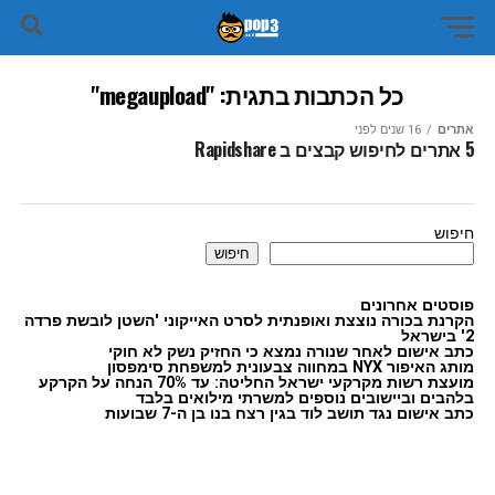
כל הכתבות בתגית: "megaupload"
אתרים
16 שנים לפני
5 אתרים לחיפוש קבצים ב Rapidshare
חיפוש
חיפוש
פוסטים אחרונים
הקרנת בכורה נוצצת ואופנתית לסרט האייקוני 'השטן לובשת פרדה
2' בישראל
כתב אישום לאחר שנורה נמצא כי החזיק נשק לא חוקי
מותג האיפור NYX במחווה צבעונית למשפחת סימפסון
מועצת רשות מקרקעי ישראל החליטה: עד 70% הנחה על הקרקע
בלהבים וביישובים נוספים למשרתי מילואים בלבד
כתב אישום נגד תושב לוד בגין רצח בנו בן ה-7 שבועות