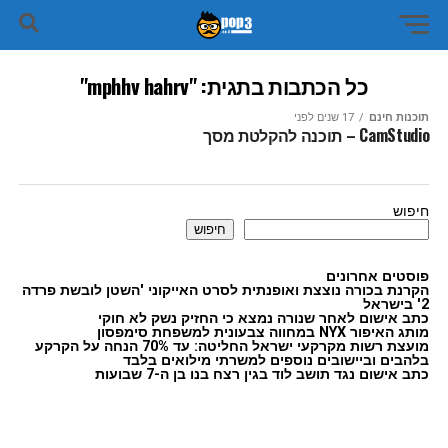
כל הכתבות בתגית: "mphhv hahrv"
תוכנות חינם
17 שנים לפני
CamStudio – תוכנה להקלטת מסך
חיפוש
חיפוש
פוסטים אחרונים
הקרנת בכורה נוצצת ואופנתית לסרט האייקוני 'השטן לובשת פרדה
2' בישראל
כתב אישום לאחר שנורה נמצא כי החזיק נשק לא חוקי
מותג האיפור NYX במחווה צבעונית למשפחת סימפסון
מועצת רשות מקרקעי ישראל החליטה: עד 70% הנחה על הקרקע
בלהבים וביישובים נוספים למשרתי מילואים בלבד
כתב אישום נגד תושב לוד בגין רצח בנו בן ה-7 שבועות