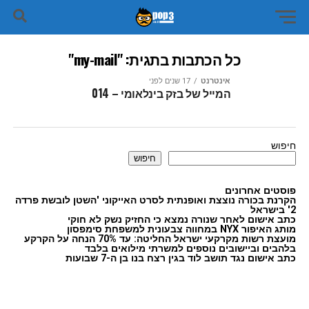
כל הכתבות בתגית: "my-mail"
אינטרנט
17 שנים לפני
המייל של בזק בינלאומי – 014
חיפוש
חיפוש
פוסטים אחרונים
הקרנת בכורה נוצצת ואופנתית לסרט האייקוני 'השטן לובשת פרדה
2' בישראל
כתב אישום לאחר שנורה נמצא כי החזיק נשק לא חוקי
מותג האיפור NYX במחווה צבעונית למשפחת סימפסון
מועצת רשות מקרקעי ישראל החליטה: עד 70% הנחה על הקרקע
בלהבים וביישובים נוספים למשרתי מילואים בלבד
כתב אישום נגד תושב לוד בגין רצח בנו בן ה-7 שבועות