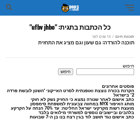
כל הכתבות בתגית: "ufbv jhbo"
תוכנות חינם
15 שנים לפני
תוכנה להורדה: גם שעון וגם מציג את התחזית
חיפוש
חיפוש
פוסטים אחרונים
הקרנת בכורה נוצצת ואופנתית לסרט האייקוני 'השטן לובשת פרדה
2' בישראל
כתב אישום לאחר שנורה נמצא כי החזיק נשק לא חוקי
מותג האיפור NYX במחווה צבעונית למשפחת סימפסון
מועצת רשות מקרקעי ישראל החליטה: עד 70% הנחה על הקרקע
בלהבים וביישובים נוספים למשרתי מילואים בלבד
כתב אישום נגד תושב לוד בגין רצח בנו בן ה-7 שבועות