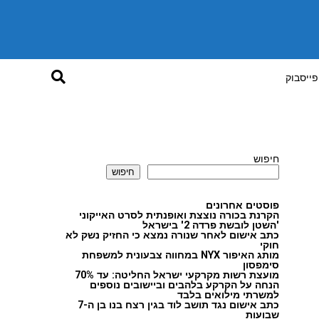
פייסבוק
חיפוש
חיפוש
פוסטים אחרונים
הקרנת בכורה נוצצת ואופנתית לסרט האייקוני
'השטן לובשת פרדה 2' בישראל
כתב אישום לאחר שנורה נמצא כי החזיק נשק לא
חוקי
מותג האיפור NYX במחווה צבעונית למשפחת
סימפסון
מועצת רשות מקרקעי ישראל החליטה: עד 70%
הנחה על הקרקע בלהבים וביישובים נוספים
למשרתי מילואים בלבד
כתב אישום נגד תושב לוד בגין רצח בנו בן ה-7
שבועות