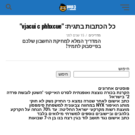
כל הכתבות בתגית: "vjacui c phhxcue"
מדריכים
15 שנים לפני
המדריך המלא למחיקת החשבון שלכם
בפייסבוק לתמיד!
חיפוש
חיפוש
פוסטים אחרונים
הקרנת בכורה נוצצת ואופנתית לסרט האייקוני 'השטן לובשת פרדה
2' בישראל
כתב אישום לאחר שנורה נמצא כי החזיק נשק לא חוקי
מותג האיפור NYX במחווה צבעונית למשפחת סימפסון
מועצת רשות מקרקעי ישראל החליטה: עד 70% הנחה על הקרקע
בלהבים וביישובים נוספים למשרתי מילואים בלבד
כתב אישום נגד תושב לוד בגין רצח בנו בן ה-7 שבועות