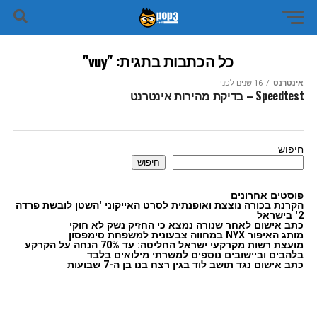
כל הכתבות בתגית: "vuy"
אינטרנט
16 שנים לפני
Speedtest – בדיקת מהירות אינטרנט
חיפוש
חיפוש
פוסטים אחרונים
הקרנת בכורה נוצצת ואופנתית לסרט האייקוני 'השטן לובשת פרדה
2' בישראל
כתב אישום לאחר שנורה נמצא כי החזיק נשק לא חוקי
מותג האיפור NYX במחווה צבעונית למשפחת סימפסון
מועצת רשות מקרקעי ישראל החליטה: עד 70% הנחה על הקרקע
בלהבים וביישובים נוספים למשרתי מילואים בלבד
כתב אישום נגד תושב לוד בגין רצח בנו בן ה-7 שבועות