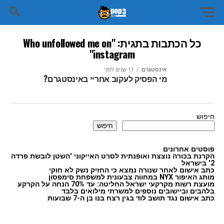
כל הכתבות בתגית: "Who unfollowed me on
instagram"
אינסטגרם
11 שנים לפני
מי הפסיק לעקוב אחריי באינסטגרם?
חיפוש
חיפוש
פוסטים אחרונים
הקרנת בכורה נוצצת ואופנתית לסרט האייקוני 'השטן לובשת פרדה
2' בישראל
כתב אישום לאחר שנורה נמצא כי החזיק נשק לא חוקי
מותג האיפור NYX במחווה צבעונית למשפחת סימפסון
מועצת רשות מקרקעי ישראל החליטה: עד 70% הנחה על הקרקע
בלהבים וביישובים נוספים למשרתי מילואים בלבד
כתב אישום נגד תושב לוד בגין רצח בנו בן ה-7 שבועות