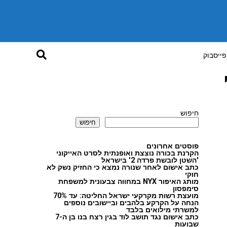
פייסבוק
חיפוש
חיפוש
פוסטים אחרונים
הקרנת בכורה נוצצת ואופנתית לסרט האייקוני
'השטן לובשת פרדה 2' בישראל
כתב אישום לאחר שנורה נמצא כי החזיק נשק לא
חוקי
מותג האיפור NYX במחווה צבעונית למשפחת
סימפסון
מועצת רשות מקרקעי ישראל החליטה: עד 70%
הנחה על הקרקע בלהבים וביישובים נוספים
למשרתי מילואים בלבד
כתב אישום נגד תושב לוד בגין רצח בנו בן ה-7
שבועות