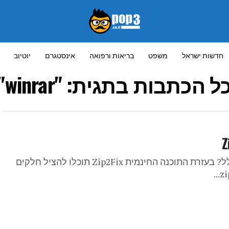
חדשות ישראל
משפט
בריאות ורפואה
אינסטגרם
יוטיוב
ל הכתבות בתגית: "winrar"
יש לכם קובץ zip פגום עם מידע חשוב שלא נפתח כלל? בעזרת התוכנה החינמית Zip2Fix תוכלו להציל חלקים