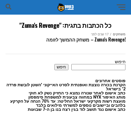
כל הכתבות בתגית: "Zuma's Revenge"
משחקים
17 שנים לפני
!Zuma's Revenge – משחק ההמשך לזומה
חיפוש
חיפוש
פוסטים אחרונים
הקרנת בכורה נוצצת ואופנתית לסרט האייקוני 'השטן לובשת פרדה
2' בישראל
כתב אישום לאחר שנורה נמצא כי החזיק נשק לא חוקי
מותג האיפור NYX במחווה צבעונית למשפחת סימפסון
מועצת רשות מקרקעי ישראל החליטה: עד 70% הנחה על הקרקע
בלהבים וביישובים נוספים למשרתי מילואים בלבד
כתב אישום נגד תושב לוד בגין רצח בנו בן ה-7 שבועות