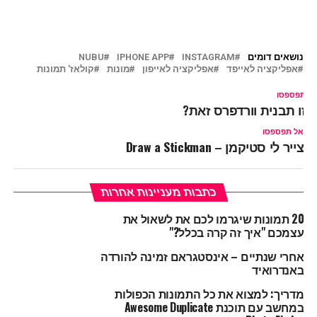
נושאים דומים
INSTAGRAM
IPHONE APP
NUBU
אפליקציה לאייפד
אפליקציה לאייפון
מונות
קולאז' תמונות
ל תפספסו
יזו תבנית וורדפרס זאת?
אל תפספסו
צייר לי סטיקמן – Draw a Stickman
כתבות מעניינות אחרות
20 תמונות שיגרמו לכם את לשאול את
עצמכם "איך זה קרה בכלל?"
אחרי שנתיים – אינסטגראם זמינה להורדה
באנדרואיד
מדריך: למצוא את כל התמונות הכפולות
במחשב עם תוכנת Awesome Duplicate