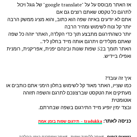
אז האתר מבוסס על על "google translate" של גוגל ויכול
לתרגם כל טקסט שאתם רוצים גם אם
אתם לא יודעים באיזה שפה הוא כתוב, והוא מציג ממשק הרבה
יותר קל ונוח לשימוש ומהיר הרבה
יותר כשהתירגום מתבצע תוך כדי הקלדה, האתר יזהה כל שפה
שאתם מקלידים ויתרגם אותה מייד בחלון ליד..
האתר תומך ב52 שפות שונות ובינהם יפנית, אפריקנית, רומנית
ואפילו ביידיש.
איך זה עובד?
כמו שצייו, האתר מאוד קל לשימוש בחלון הימני אתם כותבים או
מעתיקים את הטקסט שברצונכם לתרגם והשפה תזוהה
אוטומטית
ובצד ימין יופיע מייד התירגום בשפה שבחרתם.
כניסה לאתר:
tradukka – תירגום שפות בזמן אמת
נושאים דומים
אתר ללימוד שפות
אתר שמתרגם בזמן הקלדה