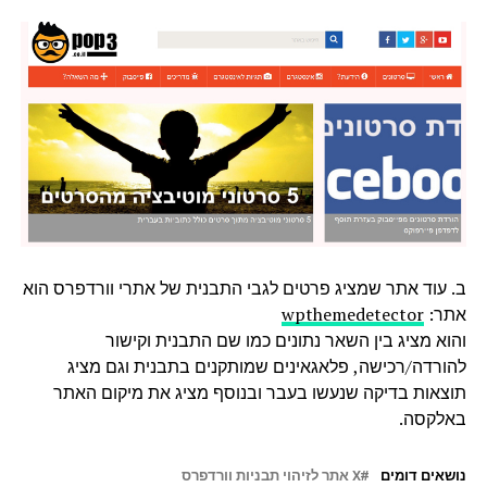
ב. עוד אתר שמציג פרטים לגבי התבנית של אתרי וורדפרס הוא
אתר:
wpthemedetector
והוא מציג בין השאר נתונים כמו שם התבנית וקישור
להורדה/רכישה, פלאגאינים שמותקנים בתבנית וגם מציג
תוצאות בדיקה שנעשו בעבר ובנוסף מציג את מיקום האתר
באלקסה.
נושאים דומים
X אתר לזיהוי תבניות וורדפרס