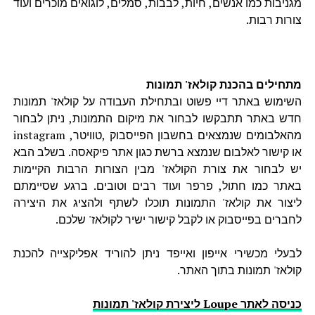
מגניבות כמו אנשים, חיות, לבבות, סמלים, לוגואים מוכרים ועוד
צורות רבות.
מתחילים בהכנת קולאז' תמונות
השימוש באתר דיי פשוט ובתחילת העבודה על קולאז' תמונות
חדש באתר תתבקשו לבחור את מיקום התמונות, ניתן לבחור
מהאלבומים שנמצאים בחשבון הפייסבוק ,טוויטר, instagram
או קישור לאלבום שנמצא ברשת כגון אתר פיקאסה. בשלב הבא
יש לבחור את צורת הקולאז' מבין הצורות הרבות הקיימות
באתר כמו חתול, פרפר ועוד רבים וטובים. ברגע שסיימתם
ליצור את קולאז' התמונות תוכלו לשתף ולהציג את היצירה
לחברים בפייסבוק או לקבל קישור ישיר לקולאז' שלכם.
לבעלי מכשירי אייפון ואייפד ניתן להוריד אפליקצייה להכנת
קולאז' תמונות בתוך האתר.
כניסה לאתר Loupe ליצירת קולאז' תמונות