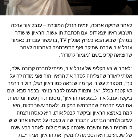
לאחר שתיקה ארוכה, יזמית הנדלן המוכרת – ענבל אור ערכה
השבוע ראיון יוצא דופן עם הכתבת חן עשור. הראיון שישודר
במהלך שבוע הבא בערוץ אונליין TV, בו עשור עובדת. כאמור
ענבל אור שברה שתיקה ואף התפרסמה לאחרונה לאחר
שהוציאה קליפ בשם "מזמור לתודה".
"לאחר שיצא הקליפ של ענבל אור, פניתי לחברה קרובה שלה,
אסתי לאודר שהצליחה לסדר את הראיון הזה ואני מודה לה על
כך", מספרת עשור. אך מה שנראה כמו ראיון רגיל, הוליד דרמה
לא קטנה בכלל. "אני והצוות הגענו לקבר בנימין בכפר סבא, שם
ביקשה ענבל אור לבצע את הראיון", מספרת חן עשור ומתארת
את רגעי הדרמה שהתרחשו במקום. "לאחר עשור דקות, היא
קמה באמצע הראיון וביקשה לבטל אותו. היא כעסה ורצתה
לעזוב ולחזור הביתה. התברר שהיא כעסה על מישהו אחר שיש
לו תוכנית רשת וחשבה שאנחנו קשורים לזה. לאחר רבע שעה
של שכנועים, היא הסכימה להמשיך את הראיון. אני חייבת