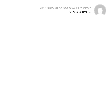
פורסם ב:
11 שנים לפני
on
28 במאי 2015
ע"י
מערכת האתר
בחור צעיר שוטט לו ברחובות כשלפתע הוא ראה מרחוק חתול
ג'ינג'י שוכב כמעט ללא תנועה ומדמם על המדרכה, הצעיר
הסתכל סביב ולא ראה אף אדם בסביבה שיושיט יד לחתול
המסכן. אז הוא החליט לעשות זאת העצמו ורץ להציל את החתול
המסכן.
הצעיר אץ ורץ אל החתול תוך כדי שהוא לא שוכח לצלם את
ההצלה המופלאה, הוא התקרב אל החתול ואז גילה לפתע שהוא
לא נפגע בכלל, הוא פשוט נימנם לו מתחת לצבע אדום
שהתייבש וה"גיבור" שניסה להציל אותו פשוט הפריע לו לשיון
את שנת היופי שלו.