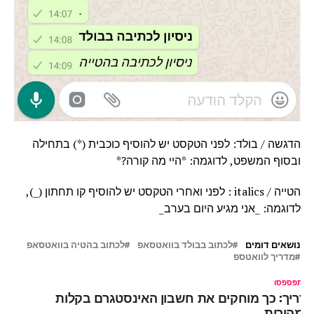
הדגשה / בולד: לפני הטקסט יש להוסיף כוכבית (*) בתחילה
ובסוף המשפט, לדוגמה: *היי מה קורה?*
הטייה / italics : לפני ואחרי הטקסט יש להוסיף קו תחתון (_),
לדוגמה: _אני מגיע היום בערב_
נושאים דומים
לכתוב בבולד בוואטסאפ
לכתוב בהטיה בוואטסאפ
מדריך לוואטספ
ל תפספסו
דריך: כך מוחקים את חשבון האינסטגרם בקלות
במהירות