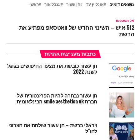
נושאים דומים
אונליין TV
חן עשור
ענבל אור
ראשי
אל תפספסו
512 איש – השינוי החדש של וואטסאפ מפתיע את
הרשת
כתבות מעניינות אחרות
חן עשור כובשת את מצעד החיפושים בגוגל
לשנת 2022
חן עשור נבחרה להיות הפרזנטורית של
חברת smile aesthetica uk הבינלאומית
ויראלי ברשת – חן עשור שולחת את חצרוני
לחו"ל