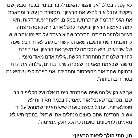
לא קטנה בכלל. "אני והצוות הגענו לקבר בנימין בכפר סבא, שם
ביקשה ענבל אור לבצע את הראיון", מספרת חן עשור ומתארת
את רגעי הדרמה שהתרחשו במקום. "לאחר עשור דקות, היא
קמה באמצע הראיון וביקשה לבטל אותו. היא כעסה ורצתה
לעזוב ולחזור הביתה. התברר שהיא כעסה על מישהו אחר שיש
לו תוכנית רשת וחשבה שאנחנו קשורים לזה. לאחר רבע שעה
של שכנועים, היא הסכימה להמשיך את הראיון. אני חייבת
להגיד שלמרות ההתחלה הקשה, גילית אדם מאוד מעניין.
מישהי שבאמת מאמינה שעברה שינוי בחיים, גילתה את הדת
ורחוקה שנות אור מהפרסום והתהילה. אני חייבת לציין שהיא גם
בטוחה בחפותה".
אך לא רק על המשפט שמתנהל בימים אלה ועל הקליפ דיברו
שם, מסתבר שענבל אור מאמינה בכמה תאוריות לא
פופולאריות. "ענבל בעצם טוענת שיש תאגיד שמנוהל על ידי
עשירי המדינה שהם בעצם מנהלים את ישראל. בנוסף היא לא
מאמינה לחיסונים וטוענת כי הכל חלק ממזימה".
חן, מתי הולך לצאת הראיון?