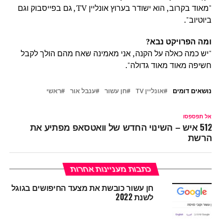
"מאוד בקרוב, הוא ישודר בערוץ אונליין TV, גם בפייסבוק וגם
ביוטיוב".
ומה הפרויקט נבא?
"יש כמה כאלה על הקנה, אני מאמינה שאח מהם הולך לקבל
חשיפה מאוד מאוד גדולה".
נושאים דומים
אונליין TV
חן עשור
ענבל אור
ראשי
אל תפספסו
512 איש – השינוי החדש של וואטסאפ מפתיע את
הרשת
כתבות מעניינות אחרות
חן עשור כובשת את מצעד החיפושים בגוגל
לשנת 2022