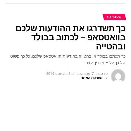
אינטרנט
כך תשדרגו את ההודעות שלכם
בוואטסאפ – לכתוב בבולד
ובהטייה
כך תכתבו בבולד או בהטייה בהודעות הוואטסאפ שלכם, כל כך פשוט
וכל כך קל – מדריך קצר
פורסם ב:
7 שנים לפני
on
5 באוגוסט 2019
ע"י
מערכת האתר
קרה לכם שקבלתם הודעה בוואטסאפ והיא הגיעה עם טקסט
בולט בבולד? כמו זה >>
מה קורה?
אז מסתבר שאחד העדכונים שוואטסאפ עשו בעבר הוא להוסיף
את האפשרות לשלוח הודעה שהטקסט או חלק מהטקסט מסומן
עם הדגשה (bold) והטייה (italics).