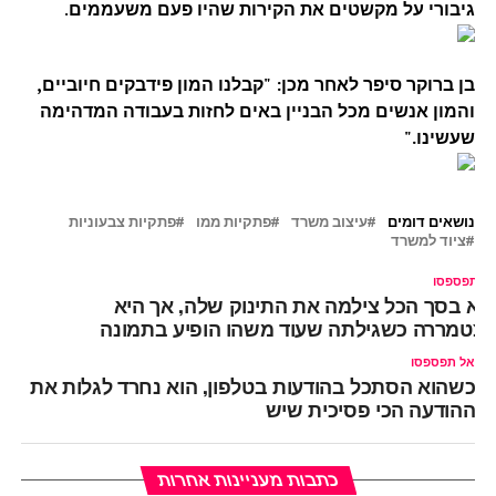
גיבורי על מקשטים את הקירות שהיו פעם משעממים
.
בן ברוקר סיפר לאחר מכן: "קבלנו המון פידבקים חיוביים,
והמון אנשים מכל הבניין באים לחזות בעבודה המדהימה
שעשינו."
נושאים דומים
עיצוב משרד
פתקיות ממו
פתקיות צבעוניות
ציוד למשרד
ל תפספסו
יא בסך הכל צילמה את התינוק שלה, אך היא
צטמררה כשגילתה שעוד משהו הופיע בתמונה
אל תפספסו
כשהוא הסתכל בהודעות בטלפון, הוא נחרד לגלות את
ההודעה הכי פסיכית שיש
כתבות מעניינות אחרות