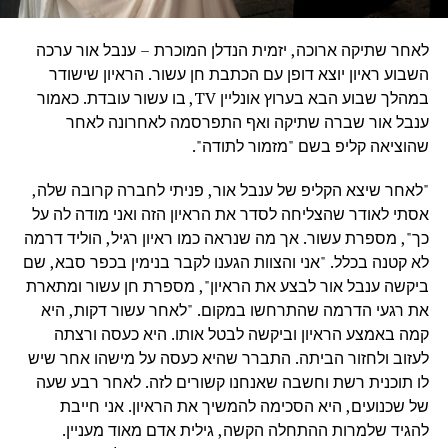
לאחר שתיקה ארוכה, יזמית הנדלן המוכרת – ענבל אור ערכה
השבוע ראיון יוצא דופן עם הכתבת חן עשור. הראיון שישודר
במהלך שבוע הבא בערוץ אונליין TV, בו עשור עובדת. כאמור
ענבל אור שברה שתיקה ואף התפרסמה לאחרונה לאחר
שהוציאה קליפ בשם "מזמור לתודה".
"לאחר שיצא הקליפ של ענבל אור, פניתי לחברה קרובה שלה,
אסתי לאודר שהצליחה לסדר את הראיון הזה ואני מודה לה על
כך", מספרת עשור. אך מה שנראה כמו ראיון רגיל, הוליד דרמה
לא קטנה בכלל. "אני והצוות הגענו לקבר בנימין בכפר סבא, שם
ביקשה ענבל אור לבצע את הראיון", מספרת חן עשור ומתארת
את רגעי הדרמה שהתרחשו במקום. "לאחר עשור דקות, היא
קמה באמצע הראיון וביקשה לבטל אותו. היא כעסה ורצתה
לעזוב ולחזור הביתה. התברר שהיא כעסה על מישהו אחר שיש
לו תוכנית רשת וחשבה שאנחנו קשורים לזה. לאחר רבע שעה
של שכנועים, היא הסכימה להמשיך את הראיון. אני חייבת
להגיד שלמרות ההתחלה הקשה, גילית אדם מאוד מעניין.