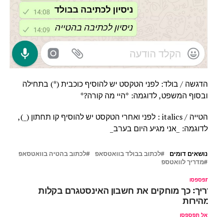
הדגשה / בולד: לפני הטקסט יש להוסיף כוכבית (*) בתחילה
ובסוף המשפט, לדוגמה: *היי מה קורה?*
הטייה / italics : לפני ואחרי הטקסט יש להוסיף קו תחתון (_),
לדוגמה: _אני מגיע היום בערב_
נושאים דומים
לכתוב בבולד בוואטסאפ
לכתוב בהטיה בוואטסאפ
מדריך לוואטספ
ל תפספסו
דריך: כך מוחקים את חשבון האינסטגרם בקלות
במהירות
אל תפספסו