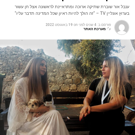
ענבל אור שוברת שתיקה ארוכה ומתראיינת לראשונה אצל חן עשור
בערוץ אונליין TV – "זה הולך להיות ראיון שכל המדינה תדבר עליו"
פורסם ב:
4 שנים לפני
on
19 באוגוסט 2022
ע"י
מערכת האתר