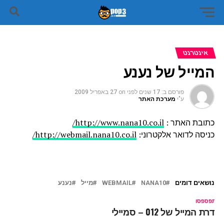
אינטרנט
המייל של נענע
פורסם ב:
17 שנים לפני
on
27 באפריל 2009
ע"י
מערכת האתר
כתובת האתר :
http://www.nana10.co.il/
כניסה לדואר
אלקטרוני:
http://webmail.nana10.co.il/
נושאים דומים
NANA10
WEBMAIL
מייל
נענע
ל תפספסו
גדרת המייל של 012 – סמיילי