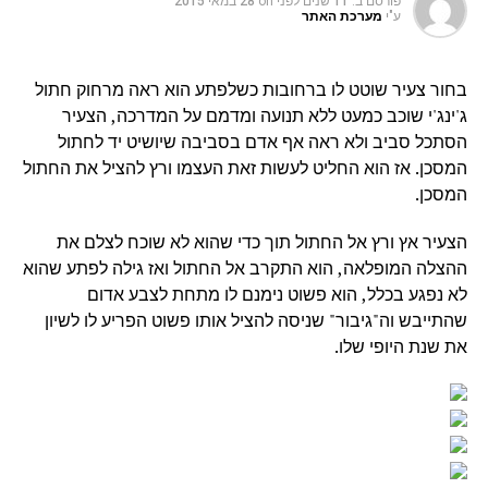
פורסם ב:
11 שנים לפני
on
28 במאי 2015
ע"י
מערכת האתר
בחור צעיר שוטט לו ברחובות כשלפתע הוא ראה מרחוק חתול
ג'ינג'י שוכב כמעט ללא תנועה ומדמם על המדרכה, הצעיר
הסתכל סביב ולא ראה אף אדם בסביבה שיושיט יד לחתול
המסכן. אז הוא החליט לעשות זאת העצמו ורץ להציל את החתול
המסכן.
הצעיר אץ ורץ אל החתול תוך כדי שהוא לא שוכח לצלם את
ההצלה המופלאה, הוא התקרב אל החתול ואז גילה לפתע שהוא
לא נפגע בכלל, הוא פשוט נימנם לו מתחת לצבע אדום
שהתייבש וה"גיבור" שניסה להציל אותו פשוט הפריע לו לשיון
את שנת היופי שלו.