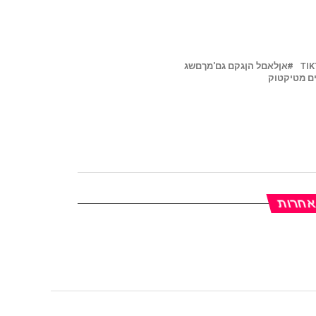
TI
אןלאםל הןגקם גם'מךםשג
ם מטיקטוק
 אחרות