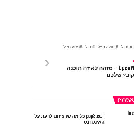
וטמייל
וואלה מייל
מייל
נענע מייל
OpenWith.org – מזהה לאיזה תוכנה
קובץ שלכם
 אחרות
pop3.co.il כל מה שרציתם לדעת על
האינטרנט