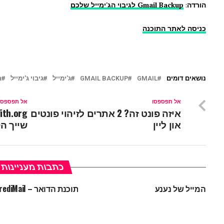
הורדה
:
Gmail Backup לגיבוי הג'ימייל שלכם
כניסה לאתר התוכנה
נושאים דומים
GMAIL
GMAIL BACKUP
ג'ימייל
גיבוי ג'ימייל
ה
אל תפספסו
אל תפספסו
איזה פונט זה? 2 אתרים לזיהוי פונטים
און ליין
שייך ה
כתבות מעניינות
המייל של נענע
תוכנת הדואר – IncrediMail