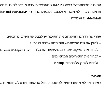
התוכנה מבוססת על גישה ל IMAP שמאפשר משיכת מיילים לתוכנות חיצוניות כמו אאוטלוק ודומיהם
אז אם זה עדיין לא מוגדר אצלכם.. היכנסו להגדרות >
ing and POP/IMAP >
ושמירה
Enable IMAP
אחרי שהורדתם והתקנתם את התוכנה יש לבצע את השלבים הבאים:
– להזין את שם המשתמש והסיסמה שלכם בג'ימייל
– לבחור את המיקום שברצונכם לשמור את כל ההודעות והקבצים שבג'ימי
– לבחור את התאריכים המתאימים
– ולסיום ללחוץ על כפתור Backup
הערות
במידה וזה לא מתחבר שימו לב שהפאיירוול או האנטי ויורס לא חוסמים א