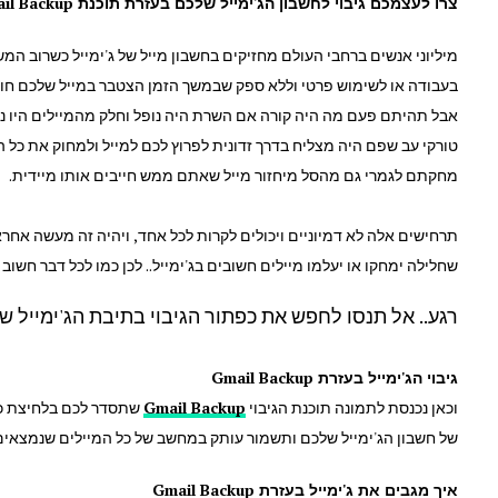
צרו לעצמכם גיבוי
לחשבון הג'ימייל שלכם
בעזרת תוכנת Gmail Backup
מיליוני אנשים ברחבי העולם מחזיקים בחשבון מייל של ג'ימייל כשרוב ה
בעבודה או לשימוש פרטי וללא ספק שבמשך הזמן הצטבר במייל שלכם חומר
אבל תהיתם פעם מה היה קורה אם השרת היה נופל וחלק מהמיילים היו 
טורקי עב שפם היה מצליח בדרך זדונית לפרוץ לכם למייל ולמחוק את כל 
מחקתם לגמרי גם מהסל מיחזור מייל שאתם ממש חייבים אותו מיידית.
תרחישים אלה לא דמיוניים ויכולים לקרות לכל אחד, ויהיה זה מעשה אחרא
שחלילה ימחקו או יעלמו מיילים חשובים בג'ימייל..
לכן כמו לכל דבר חשוב
רגע.. אל תנסו לחפש את כפתור הגיבוי בתיבת הג'ימייל ש
גיבוי הג'ימייל בעזרת Gmail Backup
וכאן נכנסת לתמונה תוכנת הגיבוי
Gmail Backup
שתסדר לכם
בלחיצת כפ
של חשבון הג'ימייל שלכם ותשמור עותק במחשב של כל המיילים שנמצאים
איך מגבים את ג'ימייל בעזרת
Gmail Backup