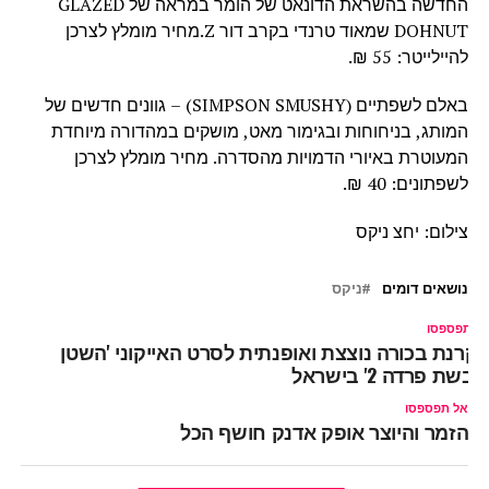
החדשה בהשראת הדונאט של הומר במראה של GLAZED
DOHNUT שמאוד טרנדי בקרב דור Z.מחיר מומלץ לצרכן
להיילייטר: 55 ₪.
באלם לשפתיים (SIMPSON SMUSHY) – גוונים חדשים של
המותג, בניחוחות ובגימור מאט, מושקים במהדורה מיוחדת
המעוטרת באיורי הדמויות מהסדרה. מחיר מומלץ לצרכן
לשפתונים: 40 ₪.
צילום: יחצ ניקס
נושאים דומים
ניקס
ל תפספסו
קרנת בכורה נוצצת ואופנתית לסרט האייקוני 'השטן
ובשת פרדה 2' בישראל
אל תפספסו
הזמר והיוצר אופק אדנק חושף הכל