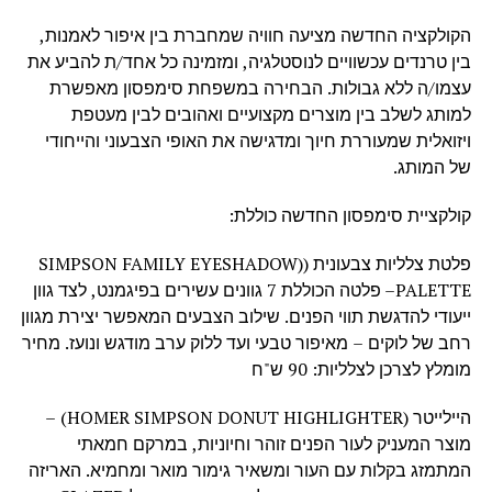
הקולקציה החדשה מציעה חוויה שמחברת בין איפור לאמנות,
בין טרנדים עכשוויים לנוסטלגיה, ומזמינה כל אחד/ת להביע את
עצמו/ה ללא גבולות. הבחירה במשפחת סימפסון מאפשרת
למותג לשלב בין מוצרים מקצועיים ואהובים לבין מעטפת
ויזואלית שמעוררת חיוך ומדגישה את האופי הצבעוני והייחודי
של המותג.
קולקציית סימפסון החדשה כוללת:
פלטת צלליות צבעונית ((SIMPSON FAMILY EYESHADOW
PALETTE– פלטה הכוללת 7 גוונים עשירים בפיגמנט, לצד גוון
ייעודי להדגשת תווי הפנים. שילוב הצבעים המאפשר יצירת מגוון
רחב של לוקים – מאיפור טבעי ועד ללוק ערב מודגש ונועז. מחיר
מומלץ לצרכן לצלליות: 90 ש"ח
היילייטר (HOMER SIMPSON DONUT HIGHLIGHTER) –
מוצר המעניק לעור הפנים זוהר וחיוניות, במרקם חמאתי
המתמזג בקלות עם העור ומשאיר גימור מואר ומחמיא. האריזה