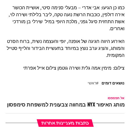
כמו כן הגיעו: אבי אדרי – מבעלי סנימה סיטי, אושיית הכושר
אירה דולפין, כוכבות הרשת נועה טקה, ליבר בלילתי ושירה לוי,
אשת התחזית סיגל גפני, מלכת היופי במיל' שירלי בן מורדכי
ואחרים.
האירוע היווה חגיגה של אופנה, יופי והעצמה נשית, ברוח הסרט
והמותג, והציג ערב נוצץ במיוחד בתעשיית הבידור והלייף סטייל
המקומית.
צילום: מימין אמה גלית ושירה גוטמן צילום אייל אפרתי
נושאים דומים
ראשי
אל תפספסו
מותג האיפור NYX במחווה צבעונית למשפחת סימפסון
כתבות מעניינות אחרות