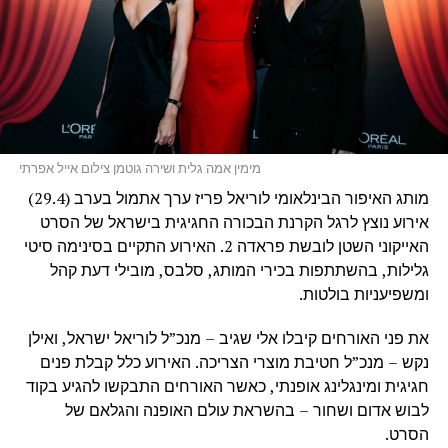
מימין אמה גלית ושירה גוטמן צילום אייל אפרתי
מותג האיפור הבינלאומי לוריאל פריז ערך אתמול בערב (29.4)
אירוע נוצץ לרגל הקרנת הבכורה החגיגית בישראל של הסרט
האייקוני השטן לובשת פראדה 2. האירוע התקיים בסינימה סיטי
גלילות, בהשתתפות בכירי המותג, סלבס, מובילי דעת קהל
ומשפיעניות בולטות.
את פני האורחים קיבלו אלי שגיב – מנכ”ל לוריאל ישראל, ואילן
נקש – מנכ”ל חטיבת מוצרי הצריכה. האירוע כלל קבלת פנים
חגיגית ומינגלינג אופנתי, כאשר האורחים התבקשו להגיע בקוד
לבוש אדום ושחור – בהשראת עולם האופנה והגלאם של
הסרט.