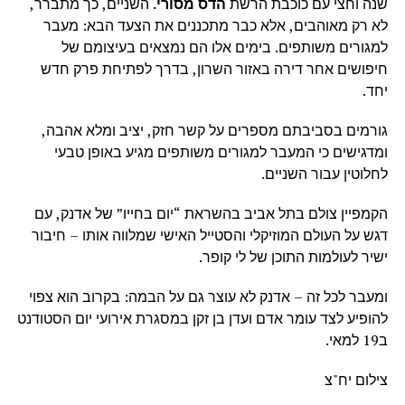
שנה וחצי עם כוכבת הרשת
הדס מסורי.
השניים, כך מתברר,
לא רק מאוהבים, אלא כבר מתכננים את הצעד הבא: מעבר
למגורים משותפים. בימים אלו הם נמצאים בעיצומם של
חיפושים אחר דירה באזור השרון, בדרך לפתיחת פרק חדש
יחד.
גורמים בסביבתם מספרים על קשר חזק, יציב ומלא אהבה,
ומדגישים כי המעבר למגורים משותפים מגיע באופן טבעי
לחלוטין עבור השניים.
הקמפיין צולם בתל אביב בהשראת “יום בחייו” של אדנק, עם
דגש על העולם המוזיקלי והסטייל האישי שמלווה אותו – חיבור
ישיר לעולמות התוכן של לי קופר.
ומעבר לכל זה – אדנק לא עוצר גם על הבמה: בקרוב הוא צפוי
להופיע לצד עומר אדם ועדן בן זקן במסגרת אירועי יום הסטודנט
ב19 למאי.
צילום יח"צ