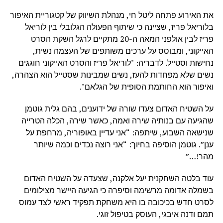
את האירוע פתחה ליטל חי, מנהלת השיווק של קטגוריית האיפור
בלוריאל פריז, שציינה כי שיתוף הפעולה הגלובלי בין לוריאל
פריז לבין אולפני המאה ה-20 מתקיים לרגל השקת הסרט
האייקוני, ומבוסס על ערכים משותפים של העצמה נשית,
נחישות וסטייל. לדבריה: "לוריאל פריז והסרט האייקוני חוגגים
נשים שלא מפחדות להעז, נשים שמבינות שסטייל הוא הצהרה,
ואיפור הוא החותמת הסופית של הגלאם".
על השטיח האדום צעדו שורה של ידוענים, בהם גלית גוטמן
שהגיעה עם בנותיה שירה ואמה, כאשר שירה, הכלה הטרייה
שנישאה השבוע, שיתפה: “אני עדיין באופוריה, מרחפת על
ענן”. גוטמן הוסיפה בחיוך: “אני רוצה נכדים וכמה שיותר
מהר!…”
עוד בלטה השחקנית יעל אלקנה, שצעדה על השטיח האדום
בשמלה אדומה מרשימה וסיפרה כי הגיעה היישר מצילומים
לסרט חדש בכיכובה בו היא משחקת תפקיד ראשי לצד עמוס
תמם ודנה איבגי, העוסק בטיפול זוגי.