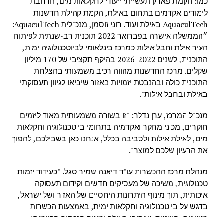
כמו: הקמת פארק תעשייתי ייעודי לחקלאות מים, הרחבת
לימודים אקדמים בתחום באילת, הקמת קהילת חדשנות
AquaculTech באילת ועוד. רוני זוסמן, מנכ"לית AquaculTech:
״הממשלה אישרה בפברואר 2022 תוכנית רב-שנתית לפיתוח
העיר אילת וחבל אילות כמרכז בינלאומי לביוטכנולוגיה ימית,
התוכנית, לשנים 2026-2022 בהיקף תקציבי של 170 מיליון
שקלים. מרכז החדשנות מהווה רכיב משמעותי בהצלחת
התוכנית כולה ובהנבטת יזמויות באזור שיביאו לגיוון תעסוקתי
באילת ובחבל אילות".
מנכ"ל המרכז, ערן נדלר: "זו בשורה משמעותית מאוד ליזמים
חוקרים, מכוני מחקר ואקדמיה בתחומי ביוטכנולוגיה וחקלאות
מים, לאילת אילות ולסביבה בכלל, אנחנו כאן בשבילכם, להפוך
את הרעיון שלכם למוצר".
מנהלת מרכז ההכשרות עו"ד דיאנה שמיר סגל: "כעידוד יזמות
טכנולוגית, משיכה של מעסיקים חדשים וקידום תעסוקה
איכותית, תוך מינוף היתרונות היחסיים של האזור ושל ישראל,
בדגש על ביוטכנולוגיה וחקלאות ימית, באמצעות הכשרות