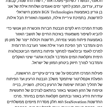
הלאומי, המשרד לשיתוף פעולה אזורי, רשות החדשנות, קבוצת
ערדג, ערדום, המכון לחקר ימים ואגמים ושלוחת אילת של אונ'
בן גוריון באמצעות BGN Technologies והמכון הישראלי
לחדשנות. בתמיכת עיריית אילת, המועצה האזורית חבל אילות.
מטרת המרכז היא לקדם הנבטת חברות והכשרת הון אנושי כדי
להביא לשיפור משמעותי באיכות החיים של תושבי האזור
באמצעות פיתוח מנועי צמיחה, חדשנות ויכולות ייצור של מזון מן
הים והמדבר תוך הפיכת העיר אילת ואזור הערבה הדרומית
למרכז לאומי ובינלאומי למחקר ופיתוח בתחומי הביוטכנולוגיה
הימית וחקלאות המים והמדבר ולנוכח אתגרי שינוי האקלים
והמדבור לצורך חיזוק ביטחון המזון של ישראל.
פעילות המרכז תתבסס על שני צירים עיקריים. הראשונה,
הפעלת אקסלרטור שיתמקד משלב הנבטת הרעיון ועד הפיתוח
של תהליך הוכחת ישימות של הרעיון (POC). השנייה, בנייה
וטיפוח של ההון האנושי באזור בהתאם לצרכים של התעשיות
עתירות הידע באזור ובתחום חקלאות המים במיוחד. מרכז
החדשנות SeaNovation הוא חלק מסדרת מיזמים ממשלתיים