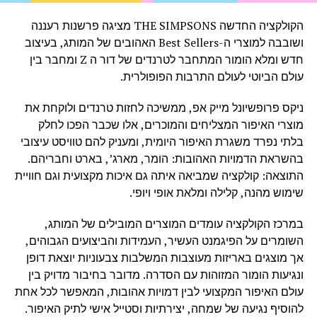
הקולקציה החדשה THE SIMPSONS מציגה פרשנות רעננה
ושובבה למוצרי ה-Best Sellers האהובים של המותג, בעיצוב
חדש ומלא הומור המתחבר לטרנדים של דור ה Z ומחבר בין
עולם הביוטי לעולם התרבות הפופולרית.
ניקס פרופשיונל מייק אפ, ממשיכה לחזות טרנדים ולוקחת את
מוצרי האיפור המצליחים והמוכרים, אלו שכבר הפכו לחלק
בלתי נפרד משגרת האיפור היומית, ומעניק להם טוויסט עיצובי
בהשראת הדמויות האהובות: הומר, מארג’, בארט וחבריהם.
התוצאה: קולקציה שמביאה איתה גם איכות מקצועית וגם חוויית
שימוש מהנה, קלילה ומלאת אופי ויופי.
במרכז הקולקציה עומדים המוצרים המובילים של המותג,
השומרים על הפיגמנט העשיר, העמידות והביצועים הגבוהים,
אך מוצגים באריזות מעוצבות המשלבות צבעוניות יוצאת דופן
ונגיעות הומור המזוהות עם הסדרה. מדובר בחיבור מדויק בין
עולם האיפור המקצועי לבין דמויות אהובות, המאפשר לכל אחת
להוסיף נגיעה של שמחה, יצירתיות וסטייל אישי לתיק האיפור.