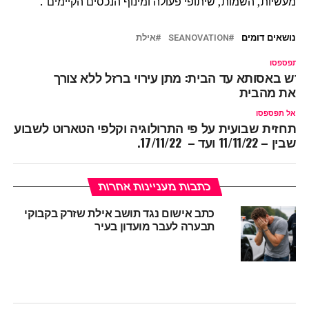
מעשיות, השמות, שיתופי פעולה ומינוף הנכסים הקיימים".
נושאים דומים
SEANOVATION
אילת
ל תפספסו
דש באסותא עד הבית: מתן עירוי ברזל ללא צורך
צאת מהבית
אל תפספסו
תחזית שבועית על פי התרולוגיה וקלפי הטארוט לשבוע
שבין – 11/11/22 ועד – 17/11/22.
כתבות מעניינות אחרות
כתב אישום נגד תושב אילת שזרק בקבוקי
תבערה לעבר מועדון בעיר