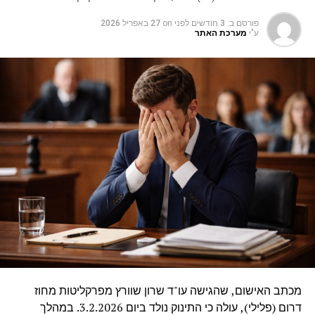
פורסם ב:
3 חודשים לפני
on
27 באפריל 2026
ע"י
מערכת האתר
מכתב האישום, שהגישה עו"ד שרון שוורץ מפרקליטות מחוז
דרום (פלילי), עולה כי התינוק נולד ביום 3.2.2026. במהלך