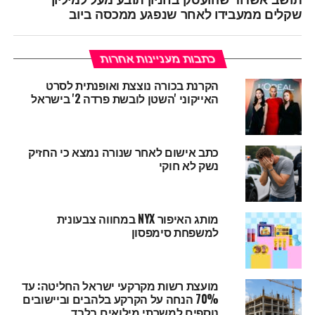
שקלים ממעבידו לאחר שנפגע ממכסה ביוב
כתבות מעניינות אחרות
הקרנת בכורה נוצצת ואופנתית לסרט
האייקוני 'השטן לובשת פרדה 2' בישראל
כתב אישום לאחר שנורה נמצא כי החזיק
נשק לא חוקי
מותג האיפור NYX במחווה צבעונית
למשפחת סימפסון
מועצת רשות מקרקעי ישראל החליטה: עד
70% הנחה על הקרקע בלהבים וביישובים
נוספים למשרתי מילואים בלבד