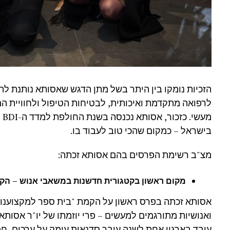
הזכיות נומקו בין היתר בשל מתן הדגש שאסותא נותנת לת
לרפואה מתקדמת ואיכותית, לבטיחות הטיפול ולחוויית ה
מע
בישראל – כמקום שהכי טוב לעבוד בו.
מצ"ב רשימת הפרסים בהם אסותא זכתה:
מקום ראשון בקטגורית חדשנות במשאבי אנוש – הק
אסותא זכתה בפרס ראשון על הקמת "בית ספר למקצוענות
ואנושיות מתורגמים למעשים – פרי יוזמתו של יו"ר אסותא
עובד בארגון אחת לשנה עובר סדנאות עומק על ערכים, ח