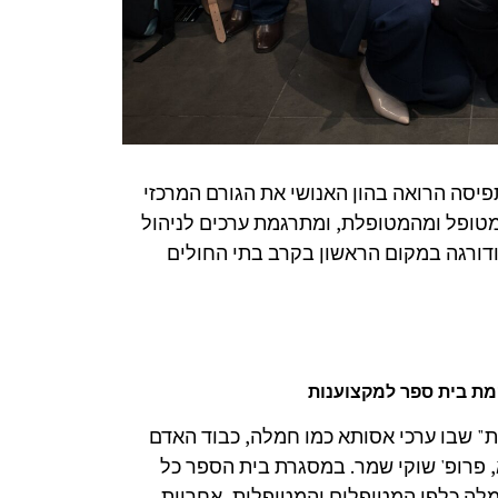
פיסה הרואה בהון האנושי את הגורם המרכזי
מטופל ומהמטופלת, ומתרגמת ערכים לניהול
שי. כזכור, אסותא נכנסה בשנת החולפת למדד ה-BDI ודורגה במקום הראשון בקרב בתי החולים
מת בית ספר למקצוענות
" שבו ערכי אסותא כמו חמלה, כבוד האדם
, פרופ' שוקי שמר. במסגרת בית הספר כל
מלה כלפי המטופלים והמטופלות, אחריות