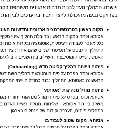
ויושרה. המהלך נועד לבנות תרבות ארגונית משותפת בקר
בפרויקט נבעה מהיכולת לייצר חיבור בין ערכים לבין התנה
מקום ראשון בטרנספורמציה ארגונית וחדשנות העונ
אסותא זכתה במקום הראשון בהובלת תהליך שינוי מקיף
כלל מעבר לעבודה דיגיטלית, אוטומציה ובקרות איכות וב
התהליך התבסס על תפיסת "שניים שהם אחד": ציר תפעולי 
האנושי, שייכות ומוטיבציה. השילוב בין השניים הוביל לע
פיתוח ויישום תהליך קליטה חדש
(Onboarding)
אסותא זכתה בפרס על פיתוח והטמעת תהליך השם דגש ע
הראשונה באסותא. התהליך נבנה כמודל חווייתי הממקם
פיתוח מודל מנהיגות "אסותאי
"
אסותא זכתה בפרס על פיתוח מודל מנהיגות ייחודי המג
משלב בין רוח אסותא – שליחות, חמלה וראיית האדם במרכ
בתהליכי פיתוח, הערכה וקידום של מנהלים בארגון
אסותא: מקום שטוב לעבוד בו
אסותא זכתה בפרס על פרויקט הדגל לחוויית עובד, שנ