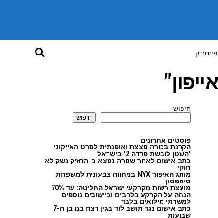
פייסבוק
יפון"
חיפוש
חיפוש
פוסטים אחרונים
הקרנת בכורה נוצצת ואופנתית לסרט האייקוני
'השטן לובשת פרדה 2' בישראל
כתב אישום לאחר שנורה נמצא כי החזיק נשק לא
חוקי
מותג האיפור NYX במחווה צבעונית למשפחת
סימפסון
מועצת רשות מקרקעי ישראל החליטה: עד 70%
הנחה על הקרקע בלהבים וביישובים נוספים
למשרתי מילואים בלבד
כתב אישום נגד תושב לוד בגין רצח בנו בן ה-7
שבועות