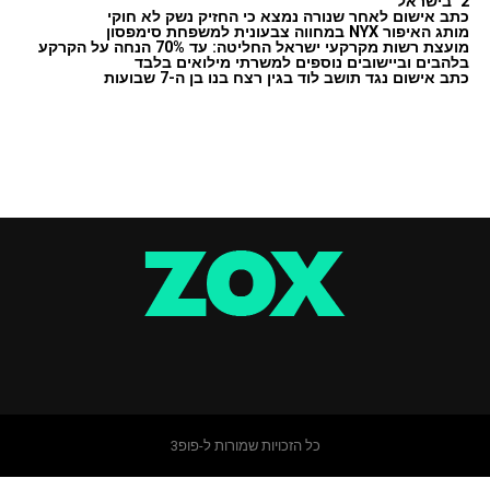
2' בישראל
כתב אישום לאחר שנורה נמצא כי החזיק נשק לא חוקי
מותג האיפור NYX במחווה צבעונית למשפחת סימפסון
מועצת רשות מקרקעי ישראל החליטה: עד 70% הנחה על הקרקע
בלהבים וביישובים נוספים למשרתי מילואים בלבד
כתב אישום נגד תושב לוד בגין רצח בנו בן ה-7 שבועות
כל הזכויות שמורות ל-פופ3