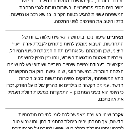
הכרחי. בזוגיות, סוף מעשה במחשבה תחילה – הימנעו
מוויכוחים חסרי פרופורציה. בשורות טובות לגבי הרחבת
המשפחה עשויות להגיע בטווח הקרוב. בנושא רכב או נסיעות,
בדקו היטב את הפרטים לפני החלטה.
מאזניים
שיפור ניכר בתחושה האישית מלווה ברוח של
התחדשות. השבוע מומלץ להיות פתוחים לקבלת עזרה וייעוץ
חיצוני, שכן חוכמתם של אחרים תהיה המפתח לשינוי המיוחל.
יצירתיות ואמנות מודגשות השבוע, וזהו זמן מצוין לחשיפה
מקצועית. בעבודה צפויים שינויים חיוביים ושיתופי פעולה שיניבו
הצלחה חומרית. במישור הזוגי, שינוי גישה יחזק את התקשורת
בתא המשפחתי, ולרווקים צפויה התרגשות סביב היכרות
חדשה. עניינים הקשורים בילדים או בהריון עולים על הפרק. זכרו
כי היופי הוא בעיני המתבונן – התמקדות במעלות הזולת תעמיק
את אהבתכם.
עקרב
שינוי באווירה מאפשר לכם לזמן לחייכם הזדמנויות
חדשות, אך המבחן יהיה ביכולת להתמיד בהן. זהו שבוע טוב
לתכנון עסקי והובלת מהלכים שישפיעו לטובה על הכנסותיכם