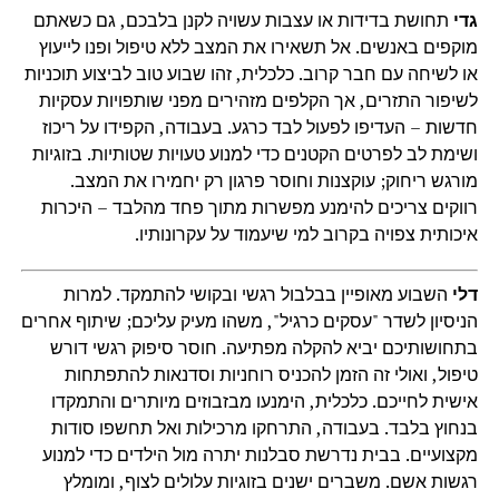
גדי
תחושת בדידות או עצבות עשויה לקנן בלבכם, גם כשאתם
מוקפים באנשים. אל תשאירו את המצב ללא טיפול ופנו לייעוץ
או לשיחה עם חבר קרוב. כלכלית, זהו שבוע טוב לביצוע תוכניות
לשיפור התזרים, אך הקלפים מזהירים מפני שותפויות עסקיות
חדשות – העדיפו לפעול לבד כרגע. בעבודה, הקפידו על ריכוז
ושימת לב לפרטים הקטנים כדי למנוע טעויות שטותיות. בזוגיות
מורגש ריחוק; עוקצנות וחוסר פרגון רק יחמירו את המצב.
רווקים צריכים להימנע מפשרות מתוך פחד מהלבד – היכרות
איכותית צפויה בקרוב למי שיעמוד על עקרונותיו.
דלי
השבוע מאופיין בבלבול רגשי ובקושי להתמקד. למרות
הניסיון לשדר "עסקים כרגיל", משהו מעיק עליכם; שיתוף אחרים
בתחושותיכם יביא להקלה מפתיעה. חוסר סיפוק רגשי דורש
טיפול, ואולי זה הזמן להכניס רוחניות וסדנאות להתפתחות
אישית לחייכם. כלכלית, הימנעו מבזבוזים מיותרים והתמקדו
בנחוץ בלבד. בעבודה, התרחקו מרכילות ואל תחשפו סודות
מקצועיים. בבית נדרשת סבלנות יתרה מול הילדים כדי למנוע
רגשות אשם. משברים ישנים בזוגיות עלולים לצוף, ומומלץ