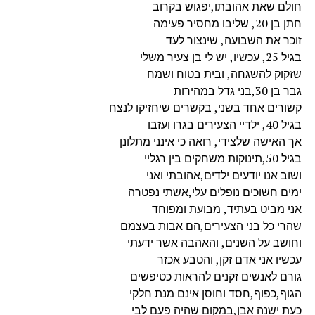
חולם שאת אהובתו,יפגוש בקרוב
חתן בן 20, שליבו מחסיר פעימה
זוכר את השבועה, שינצור לעד
בגיל 25, עכשיו, יש לי בן צעיר משלי
שזקוק להשגחה, ובית בטוח ושמח
גבר בן 30,בני גדל במהירות
קשורים אחד בשני, בקשרים שיחזיקו לנצח
בגיל 40, ילדיי הצעירים בגרו ועזבו
אך האישה שלצידי, רואה כי אינני מתלונן
בגיל 50,תינוקות משחקים בין רגליי
ושוב אנו יודעים ילדים,אהובתי ואני
ימים חשוכים נופלים עלי,אשתי נפטרה
אני מביט בעתיד, מבועת ומפוחד
שהרי כל בני הצעירים,הם אבות בעצמם
וחושב על השנים, והאהבה אשר ידעתי
עכשיו אני אדם זקן, והטבע אכזר
גורם לאנשים זקנים להראות כטיפשים
הגוף,כפוף,חסד וחוסן אינם מנת חלקי
כעת ישנה אבן,במקום שהיה פעם לבי