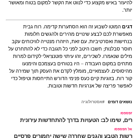
להיעזר באיש מקצוע כדי לנווט את הקשר למקום בטוח ומאושר
יותר.
דגים
המוטו לשבוע זה הוא הסתערות קדימה. רוח גבית
מאפשרת לכם לבצע שינויים מהירים ולהגשים חלומות
בנחישות ואסרטיביות. עם זאת, היזהרו מנטייה לוויכוחים עקב
חוסר סבלנות; חשבו היטב לפני כל תגובה כדי לא להתחרט על
מילים שנאמרו. לשכירים, זהו עיתוי פוטנציאלי לקידום למרות
מתחים במקום העבודה – היו בטוחים בעצמכם והימנעו
מהיסוסים. לעצמאיים, מומלץ לקדם את העסק תוך שמירה על
קור רוח. בזוגיות קיים כעס פנימי הדורש התייחסות וטיפול כדי
לאפשר פריצה של אנרגיות חדשות וטובות.
נושאים דומים
אסטרולוגיה
ל תפספסו
יירים, שימו לב: הטעויות בדרך להתחדשות עירונית
אל תפספסו
רשות הטבע והגנים שחררה שישה יחמורים פרסיים