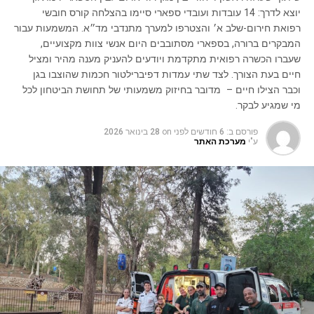
יוצא לדרך: 14 עובדות ועובדי ספארי סיימו בהצלחה קורס חובשי
רפואת חירום-שלב א׳ והצטרפו למערך מתנדבי מד״א. המשמעות עבור
המבקרים ברורה, בספארי מסתובבים היום אנשי צוות מקצועיים,
שעברו הכשרה רפואית מתקדמת ויודעים להעניק מענה מהיר ומציל
חיים בעת הצורך. לצד שתי עמדות דפיברילטור חכמות שהוצבו בגן
וכבר הצילו חיים – מדובר בחיזוק משמעותי של תחושת הביטחון לכל
מי שמגיע לבקר.
פורסם ב:
6 חודשים לפני
on
28 בינואר 2026
ע"י
מערכת האתר