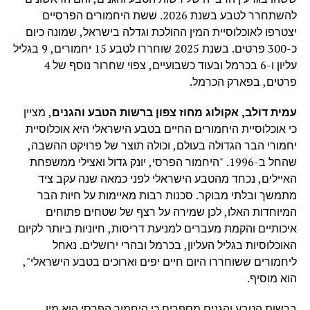
להשתחרר לטבע בשנת 2026. ששת היחמורים הפרסיים
יצטרפו לאוכלוסיית המין ההולכת וגדלה בישראל, שמונה כיום
כ-300 פרטים. בשנת 2025 שוחררו לטבע 15 יחמורים, 9 בגליל
עליון ו-6 בכרמל ובעוד כשבועיים, צפוי שחרור נוסף של 4
פרטים, בפארק הכרמל.
עמית דולב, אקולוג מחוז צפון ברשות הטבע והגנים
, מציין
כי אוכלוסיית היחמורים החיים בטבע הישראלי היא אוכלוסיית
יחמורי הבר הגדולה בעולם, וכולה תוצר של פרויקט ההשבה,
שהחל ב-1996. "היחמור הפרסי, יונק גדול ואצילי ממשפחת
האיילים, נכחד מהטבע הישראלי לפני כמאה שנה עקב ציד
מתמשך ובלתי מבוקר. סכנות רבות מאיימות על חיות הבר
המיוחדות האלו, לכן שמירה על רצף של שטחים פתוחים
איכותיים והקמת מעברים למניעת דריסות, חיוניות ביותר לקיום
האוכלוסיות בגליל העליון, בכרמל ובהרי ירושלים. נאחל
ליחמורים ששוחררו היום חיים יפים וארוכים בטבע הישראלי",
הוא מוסיף.
ברשות הטבע והגנים מספרים כי היחמור הפרסי הוא מין