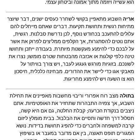
הוא עשייה ויוזמה מתוך אמונה וביטחון עצמי.
אריה
השבוע מתאפיין בקושי לשחרר כעסים ישנים, דבר שיוצר
מתיחות רגשית ותחושת תקיעות. דברים שאתם מייחלים להם
עלולים להתעכב בכחודש נוסף, לכן נדרשת סבלנות. רגשית,
אתם נוטים להסתגרות, אך הקלפים ממליצים לפרוק את אשר
על לבכם כדי להימנע מעקשנות מיותרת. בעבודה ייתכן ותחושו
טינה כלפי קולגות או אכזבה מהבטחות שטרם מומשו; נצרו את
לשונכם. בזוגיות מורגש געגוע לעבר, ויש צורך בוויתור על
מאבקי אגו כדי ליישר את ההדורים. מבחינה כלכלית, חיסכון
הוא צו השעה ויש להימנע מחריגות.
בתולה
מצב רוח אפרורי וריבוי מחשבות מאפיינים את תחילת
השבוע, אך צפויה התבהרות שתחזיר את האופטימיות. אתם
ניצבים בנקודת הכרעה; קבלת החלטה, גם אם היא קשה,
תסלול דרך חדשה ותסיים את הבלבול. בבית מומלץ ליזום
קרבה למשפחה ולחברים כדי להפיג תחושת בדידות. נושא
המגורים תופס תאוצה, בין אם מדובר במעבר או בשיפוץ