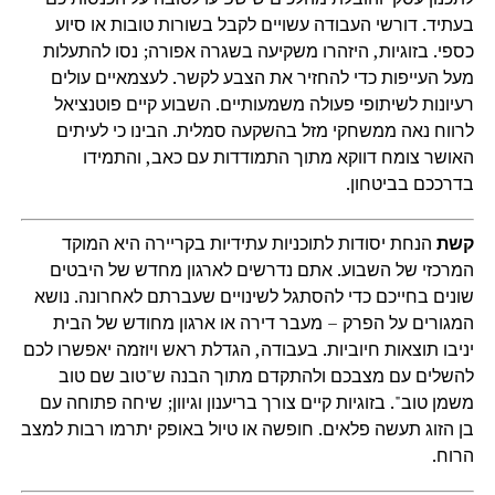
בעתיד. דורשי העבודה עשויים לקבל בשורות טובות או סיוע
כספי. בזוגיות, היזהרו משקיעה בשגרה אפורה; נסו להתעלות
מעל העייפות כדי להחזיר את הצבע לקשר. לעצמאיים עולים
רעיונות לשיתופי פעולה משמעותיים. השבוע קיים פוטנציאל
לרווח נאה ממשחקי מזל בהשקעה סמלית. הבינו כי לעיתים
האושר צומח דווקא מתוך התמודדות עם כאב, והתמידו
בדרככם בביטחון.
קשת
הנחת יסודות לתוכניות עתידיות בקריירה היא המוקד
המרכזי של השבוע. אתם נדרשים לארגון מחדש של היבטים
שונים בחייכם כדי להסתגל לשינויים שעברתם לאחרונה. נושא
המגורים על הפרק – מעבר דירה או ארגון מחודש של הבית
יניבו תוצאות חיוביות. בעבודה, הגדלת ראש ויוזמה יאפשרו לכם
להשלים עם מצבכם ולהתקדם מתוך הבנה ש"טוב שם טוב
משמן טוב". בזוגיות קיים צורך בריענון וגיוון; שיחה פתוחה עם
בן הזוג תעשה פלאים. חופשה או טיול באופק יתרמו רבות למצב
הרוח.