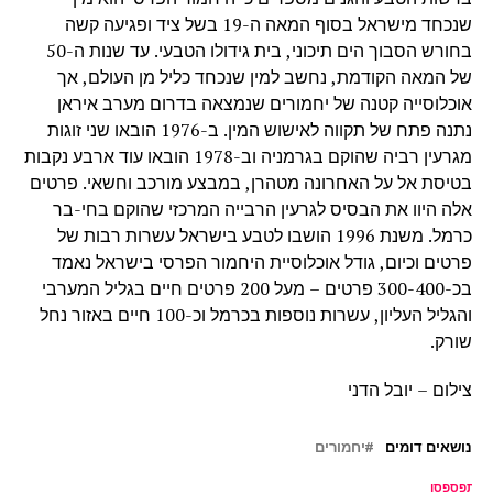
שנכחד מישראל בסוף המאה ה-19 בשל ציד ופגיעה קשה
בחורש הסבוך הים תיכוני, בית גידולו הטבעי. עד שנות ה-50
של המאה הקודמת, נחשב למין שנכחד כליל מן העולם, אך
אוכלוסייה קטנה של יחמורים שנמצאה בדרום מערב איראן
נתנה פתח של תקווה לאישוש המין. ב-1976 הובאו שני זוגות
מגרעין רביה שהוקם בגרמניה וב-1978 הובאו עוד ארבע נקבות
בטיסת אל על האחרונה מטהרן, במבצע מורכב וחשאי. פרטים
אלה היוו את הבסיס לגרעין הרבייה המרכזי שהוקם בחי-בר
כרמל. משנת 1996 הושבו לטבע בישראל עשרות רבות של
פרטים וכיום, גודל אוכלוסיית היחמור הפרסי בישראל נאמד
בכ-300-400 פרטים – מעל 200 פרטים חיים בגליל המערבי
והגליל העליון, עשרות נוספות בכרמל וכ-100 חיים באזור נחל
שורק.
צילום – יובל הדני
נושאים דומים
יחמורים
ל תפספסו