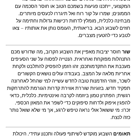
המקצועי, ייתכנו פגיעות בשמכם הטוב או חוסר הסכמה עם
הממונים; שמרו על קור רוח ואל תיגררו לכעסים מיותרים.
מבחינה כלכלית, מומלץ לדחות רכישות גדולות וחתימה על
חוזים לשבוע הבא. בריאותית, העומס נותן את אותותיו – צאו
לטבע כדי להטעין מצברים.
שור
חוסר יציבות מאפיין את השבוע הקרוב, מה שדורש מכם
התנהלות מפוקחת ואחראית. הנטייה לפסוח על שני הסעיפים
מעכבת את התקדמותכם; זהו הזמן להפסיק להתלבט ולקחת
אחריות מלאה על המצב. בעבודה עולים נושאים הקשורים
לשכר, וזוהי הזדמנות טובה לחדש עשייה למי שהחל לאחרונה
תפקיד חדש. בזוגיות שוררת אווירת קדרות הגורמת להתרחקות
רגשית; הפתרון טמון ביוזמה לקרבה ואינטימיות. כלכלית, כדאי
להפגין איפוק ולדחות סיפוקים כדי לשפר את המאזן הכספי.
זכרו: מי ששואל אולי נראה טיפש לרגע, אך מי שלא שואל נותר
כזה לנצח.
תאומים
השבוע מוקדש לשיתוף פעולה ותכנון עתידי. היכולת