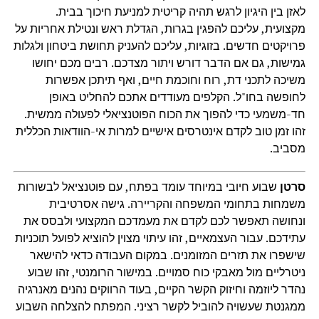
לאזן בין היגיון לרגש תהיה קריטית למניעת חיכוך בבית.
מקצועית, עליכם להפגין בגרות, הגדלת ראש ונטילת אחריות על
פרויקטים חדשים. בזוגיות, עליכם להעניק תחושת ביטחון ולגלות
גמישות, גם אם הדבר דורש ויתור מצדכם. רבים מכם יחושו
משיכה לתכני דת, רוח וחוכמת חיים, ואף תיתכן אפשרות
לחופשה בחו"ל. הקלפים מעודדים אתכם להחליט באופן
חד-משמעי כדי להפוך את הכוח הפוטנציאלי לפעולה ממשית.
זהו זמן טוב לקדם אינטרסים אישיים למרות אי-הוודאות הכללית
מסביב.
סרטן
שבוע חיובי במיוחד עומד בפתח, עם פוטנציאל לבשורות
משמחות בתחומי המשפחה והקריירה. גישה אסרטיבית
ונחושה תאפשר לכם לקדם את מעמדכם המקצועי ולבסס את
עתידכם. עבור העצמאיים, זהו עיתוי מצוין להוציא לפועל תוכניות
שישפרו את תזרים המזומנים. במקום העבודה כדאי להישאר
ניטרליים מול מאבקי כוח סמויים. במישור הרומנטי, זהו שבוע
נהדר ליוזמה וחיזוק הקשר הקיים, בעוד הרווקים נהנים מאנרגיה
ממגנטת שעשויה להוביל לקשר רציני. המפתח להצלחה השבוע