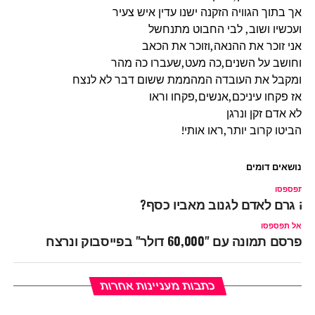
אך בתוך הגוויה הזקנה ישנו עדין איש צעיר
ועכשיו ושוב, לבי החבוט מתנחשל
אני זוכר את ההנאה,וזוכר את הכאב
וחושב על השנים,כה מעט,שעברו כה מהר
ומקבל את העובדה המהממת ששום דבר לא לנצח
אז פקחו עיניכם,אנשים,פקחו וראו
לא אדם זקן ונרגן
הביטו קרוב יותר,ראו אותי!
נושאים דומים
ל תפספסו
ה גרם לאדם לגנוב מאביו כסף?
אל תפספסו
פרסם תמונה עם "60,000 דולר" בפייסבוק ונרצח
כתבות מעניינות אחרות