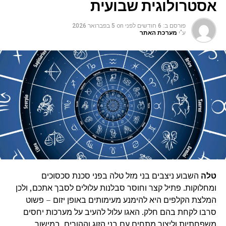
אסטרולוגית שבועית
פורסם ב:
6 חודשים לפני
on
5 בפברואר 2026
ע"י
מערכת האתר
טלה
השבוע ניצבים בני מזל טלה בפני סכנת סכסוכים
ומחלוקות. פתיל קצר וחוסר סבלנות עלולים לסבך אתכם, ולכן
המלצת הקלפים היא להימנע מעימותים באופן יזום – פשוט
סרבו לקחת בהם חלק. האגו עלול להעיב על מערכות יחסים
משפחתיות וליצור מתחים עם בני הזוג וההורים. במישור