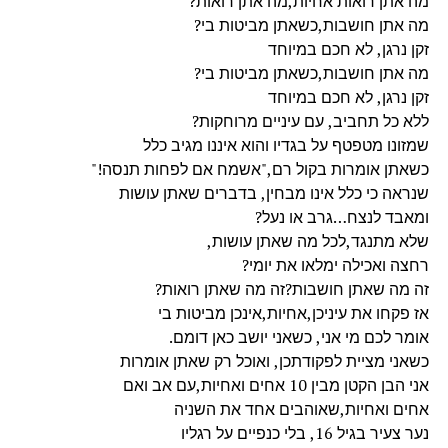
מה אתן רואות אחיות,מה אתן רואות?
מה אתן חושבות,כשאתן מביטות בי?
זקן נרגן, לא חכם במיוחד
מה אתן חושבות,כשאתן מביטות בי?
זקן נרגן, לא חכם במיוחד
ללא כל תחביב, עם עיניים מרוחקות?
שמזונו מטפטף על בגדיו והוא איננו מגיב כלל
כשאתן אומרות בקול רם,"אשמח אם לפחות תנסה!"
שנראה כי כלל אינו מבחין, בדברים שאתן עושות
ומאבד לנצח…גרב או נעל?
שלא מתנגד,לכל מה שאתן עושות,
רחצה ואכילה ימלאו את יומי?
זה מה שאתן חושבות?זה מה שאתן רואות?
אז פקחו את עיניכן,אחיות,אינכן מביטות בי
אומר לכם מי אני, כשאני יושב כאן דומם.
כשאני מציית לפקודתכן, ואוכל רק שאתן אומרות
אני הבן הקטן מבין 10 אחים ואחיות,עם אב ואם
אחים ואחיות,שאוהבים אחד את השניה
נער צעיר בגיל 16, בלי כנפיים על רגליו