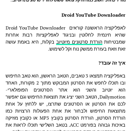
מורידים והכי חשוב כמה זה קל ומאוד פשוט להוריד סרטונים מיוטיוב..
Droid YouTube Downloader
לאפליקציה הראשונה קוראים Droid YouTube Downloader
שהיא חינמית לחלוטין ובניגוד לאפליקציות רבות אחרות
שמבטיחות
הורדת סרטונים מיוטיוב
בקלות, היא באמת עושה
זאת וזאת בעזרת ממשק נוח וקל לשימוש.
איך זה עובד?
באפליקציה תמצאו 3 טאבים, הטאב הראשון, הוא טאב החיפוש
ובו תוכלו לחפש את הסרטון המבוקש מתוך 2 מקורות, האחד
הוא יוטיוב והשני הוא אתר הסרטונים הפופולארי-
Dailymotion, הטאב השני יציג את תוצאות החיפוש וגם יאפשר
לכם את הסרטון או הסרטונים שתרצו, יש ללחוץ על אחת
מתוצאות החיפוש ולבחור את אחת הפעולות הרצויות כמו
הורדת הסרטון, הורדת הסרטון בקובץ MP3 או כקובץ מוזיקה
באיכות גבוהה בפורמט ACC. בטאב השלישי תוכלו לראות את