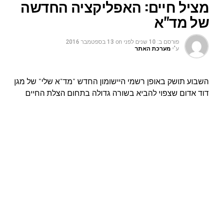
מציל חיים: האפליקציה החדשה
של מד"א
פורסם ב:
10 שנים לפני
on
13 בספטמבר 2016
ע"י
מערכת האתר
השבוע תושק באופן רשמי היישומון החדש "מד"א שלי" של מגן
דוד אדום שצפוי להביא בשורה גדולה בתחום הצלת החיים
בישראל.
בלחיצת כפתור פשוטה ביישומון 'מד"א שלי', ניתן ליצור קשר
ישיר עם החובשים והפאראמדיקים במוקד החירום 101 של
מד"א ותורן המוקד יזהה באופן אוטומטי את מיקומו של
המתקשר, כל אחד יוכל להזין ליישומון מבעוד מועד מידע רפואי
חיוני כמו מחלות כרוניות, אלרגיות, רגישות לתרופות, תרשים
אק"ג, סיכום מחלה אחרון ועוד. המידע שהוזן ליישומון יופיע
בקבלת הקריאה באופן מידי ומאובטח במערכת השליטה
והבקרה במוקד מד"א ויסייע משמעותית בקיצור הליך התשאול