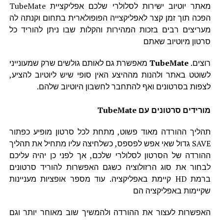
מאתר יוטיוב ישירות לסלולרי שלכם אפליקציית TubeMate
הפכה תוך זמן קצר לאפליקצייה הפופולארית בתחום וקנתה לה
מעריצים רבים בזכות המהירות והקלות שבו ניתן להוריד כל
סרטון מיוטיוב שאתם
רוצים.
TubeMate
מאפשרת גם לאותם גולשים שרק שמעונייני
לשוטט באתר ולהנות מההיצע האין סופי שיש ליוטיוב להציע,
לצפות בסרטונים ואף להתחבר לחשבון היוטיוב שלהם.
מורידים סרטונים עם TubeMate
תהליך ההורדה מאוד פשוט, מתחת לכל סרטון מופיע כפתור
SAVE גדול שאי אפש לפספס, כשלחיצה עליו מתחיל את תהליך
ההורדה של הסרטון לסלולרי שלכם, אך לפני כן יהיה עליכם
לבחור את סוג הרזולוציה כשגם האפשרות להוריד סרטונים
ברמת HD קיימת באפליקציה. עוד מספר אופציות מעניינות
שקיימות באפליקציה הם
האפשרות לעצור את ההורדה ולהמשיך שוב מאוחר יותר וגם