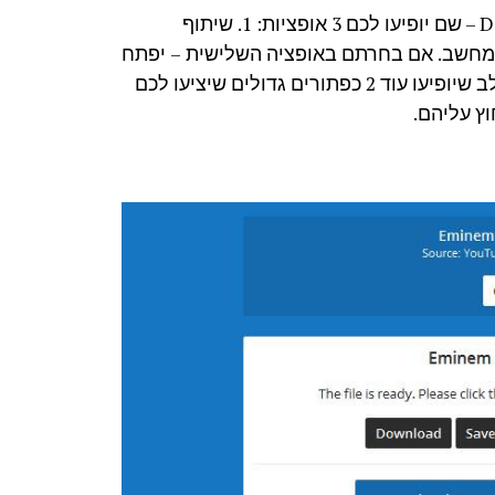
בחרתם להוריד את השיר ולחצתם על כפתור DOWNLOAD – שם יופיעו לכם 3 אופציות: 1. שיתוף
. הורדת השיר מיוטיוב למחשב. אם בחרתם באופציה השלישית – יפתח
לכם חלון ההורדה ומשם השיר יירד למחשב שלכם. שימו לב שיופיעו עוד 2 כפתורים גדולים שיציעו לכם
וץ עליהם.