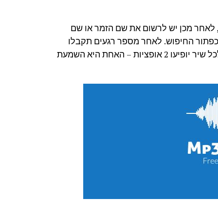
כדי להוריד שירים מיוטיוב, יש להכנס לאתר mp3juices, לאחר מכן יש לרשום את שם הזמר או שם
 כפתור החיפוש. לאחר מספר רגעים תקבלו
רשימה גדולה של שירים בהתאם לחיפוש שלכם. מתחת לכל שיר יופיעו 2 אופציות – האחת היא השמעת