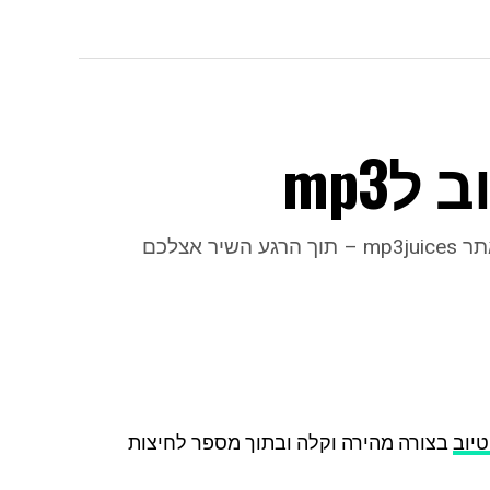
לmp3
רוצים להוריד שירים מיוטיוב בקלות ובמהירות? הכירו את אתר mp3juices – תוך הרגע השיר אצלכם
טיוב
בצורה מהירה וקלה ובתוך מספר לחיצות