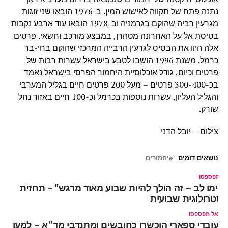
נתנה פתח של תקווה לאישוש המין. ב-1976 הובאו שני זוגות
מגרעין רביה שהוקם בגרמניה וב-1978 הובאו עוד ארבע נקבות
בטיסת אל על האחרונה מטהרן, במבצע מורכב וחשאי. פרטים
אלה היוו את הבסיס לגרעין הרבייה המרכזי שהוקם בחי-בר
כרמל. משנת 1996 הושבו לטבע בישראל עשרות רבות של
פרטים וכיום, גודל אוכלוסיית היחמור הפרסי בישראל נאמד
בכ-300-400 פרטים – מעל 200 פרטים חיים בגליל המערבי
והגליל העליון, עשרות נוספות בכרמל וכ-100 חיים באזור נחל
שורק.
צילום – יובל הדני
נושאים דומים
יחמורים
ל תפספסו
שימו לב – זה הולך להיות שבוע מאוד מרגש" – תחזית
סטרולוגית שבועית
אל תפספסו
עובדי ספארי הוכשרו כחובשים ומתנדבי מד״א – למען