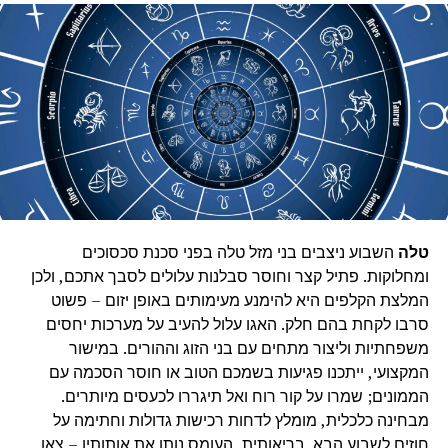
טלה
השבוע ניצבים בני מזל טלה בפני סכנת סכסוכים
ומחלוקות. פתיל קצר וחוסר סבלנות עלולים לסבך אתכם, ולכן
המלצת הקלפים היא להימנע מעימותים באופן יזום – פשוט
סרבו לקחת בהם חלק. האגו עלול להעיב על מערכות יחסים
משפחתיות וליצור מתחים עם בני הזוג וההורים. במישור
המקצועי, ייתכנו פגיעות בשמכם הטוב או חוסר הסכמה עם
הממונים; שמרו על קור רוח ואל תיגררו לכעסים מיותרים.
מבחינה כלכלית, מומלץ לדחות רכישות גדולות וחתימה על
חוזים לשבוע הבא. בריאותית, העומס נותן את אותותיו – צאו