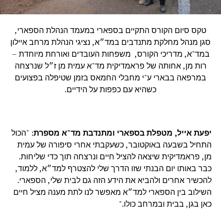
טקס סיום הקורס התקיים בספארי במעמד הנהלת הספארי,
סגן מנהל מחלקת מתנדבים במד״א, נציגי הנהלת מרחב איילון
במד"א, מדריכי הקורס, משפחות העובדים ואורחת מיוחדת –
רות מן, אחותה של פראמדיקית מד"א עמית מן ז״ל שנרצחה
במרפאה בבארי ע"י מחבלי החמאס בזמן שטיפלה בפצועים
כשהיא עם כפפות על הידיים.
יפעת אייל, מטפלת בספארי ומתנדבת מד"א מספרת
: "הכול
התחיל בשבעה באוקטובר, כשעקבתי אחרי סיפורה של עמית
מן, פראמדיקית שיצאה להציל חיים ונרצחה תוך כדי שליחות.
כבר באותו יום הבנתי שזו הדרך שלי להצטרף למד״א, ללמוד,
להכשיר אחרים ולהביא את הידע הזה גם לבית שלי, הספארי.
השילוב בין הספארי למד״א מאפשר לנו לתת מענה מציל חיים
כאן בגן, בבית ובמרחב כולו."