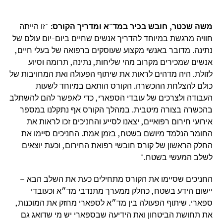
משה שכטר, חובש בכיר במד"א ומדריך הקורס:
"זו הייתה
חוויה מרגשת במיוחד להדריך אנשים שחיים ביום-יום עולם של
נתינה. מדובר באנשי מקצוע שעוסקים ברפואה של בעלי חיים,
אנשים שמכירים מקרוב מהי שליחות, נתינה, תרומה וסיוע
לזולת. היה מדהים לראות את שיתוף הפעולה ואת המחויבות של
כולם להצלחת ההכשרה. הקורס הותאם במיוחד לשעות
העבודה ולצרכים של עובדי הספארי, כדי לאפשר להם להשתלב
בהכשרה בצורה מיטבית. במהלך הקורס אף נתקלנו במספר
אירועי חירום רפואיים, יצאנו לסייע והחניכים זכו לראות את
החומר הנלמד מיושם בשטח, בזמן אמת. החניכים סיימו את
החלק הראשון של קורס חובשי רפואת החירום, וכעת יוצאים
לשלב המעשי בשטח."
החניכים שסיימו את הקורס מתחילים כעת את השלב הבא –
יישום הידע בשטח, כחלק ממערך מתנדבי מד״א וכעובדי
ספארי.
שיתוף הפעולה בין מד״א לספארי מחזק את המוכנות,
את תחושת הביטחון ואת הידיעה שבספארי יש מי שדואג גם