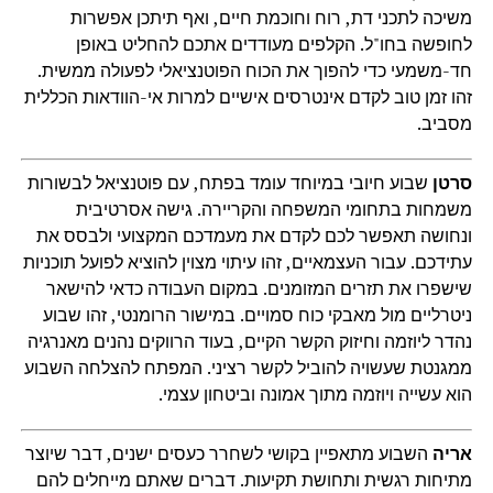
משיכה לתכני דת, רוח וחוכמת חיים, ואף תיתכן אפשרות
לחופשה בחו"ל. הקלפים מעודדים אתכם להחליט באופן
חד-משמעי כדי להפוך את הכוח הפוטנציאלי לפעולה ממשית.
זהו זמן טוב לקדם אינטרסים אישיים למרות אי-הוודאות הכללית
מסביב.
סרטן
שבוע חיובי במיוחד עומד בפתח, עם פוטנציאל לבשורות
משמחות בתחומי המשפחה והקריירה. גישה אסרטיבית
ונחושה תאפשר לכם לקדם את מעמדכם המקצועי ולבסס את
עתידכם. עבור העצמאיים, זהו עיתוי מצוין להוציא לפועל תוכניות
שישפרו את תזרים המזומנים. במקום העבודה כדאי להישאר
ניטרליים מול מאבקי כוח סמויים. במישור הרומנטי, זהו שבוע
נהדר ליוזמה וחיזוק הקשר הקיים, בעוד הרווקים נהנים מאנרגיה
ממגנטת שעשויה להוביל לקשר רציני. המפתח להצלחה השבוע
הוא עשייה ויוזמה מתוך אמונה וביטחון עצמי.
אריה
השבוע מתאפיין בקושי לשחרר כעסים ישנים, דבר שיוצר
מתיחות רגשית ותחושת תקיעות. דברים שאתם מייחלים להם