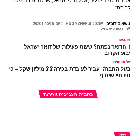
אלה, מי כמונו יודעים, ולכל חיילי ישראל, שכולם ישובו בשלום
לביתם".
נושאים דומים
HUO VZHFRUI 2020
יום הזיכרון 2020
רות טורפיאשוילי
ל תפספסו
תי הדואר נפתח? שעות פעילות של דואר ישראל
שבוע הקרוב
אל תפספסו
בעל החברה יעביר לעובדת בכירה 2.2 מיליון שקל – כי
חיו חיי שיתוף
כתבות מעניינות אחרות
כללי