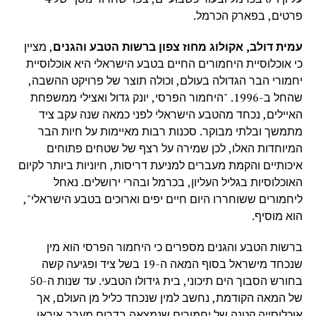
פרטים, בפארק הכרמל.
עמית דולב, אקולוג מחוז צפון ברשות הטבע והגנים
, מציין
כי אוכלוסיית היחמורים החיים בטבע הישראלי היא אוכלוסיית
יחמורי הבר הגדולה בעולם, וכולה תוצר של פרויקט ההשבה,
שהחל ב-1996. "היחמור הפרסי, יונק גדול ואצילי ממשפחת
האיילים, נכחד מהטבע הישראלי לפני כמאה שנה עקב ציד
מתמשך ובלתי מבוקר. סכנות רבות מאיימות על חיות הבר
המיוחדות האלו, לכן שמירה על רצף של שטחים פתוחים
איכותיים והקמת מעברים למניעת דריסות, חיוניות ביותר לקיום
האוכלוסיות בגליל העליון, בכרמל ובהרי ירושלים. נאחל
ליחמורים ששוחררו היום חיים יפים וארוכים בטבע הישראלי",
הוא מוסיף.
ברשות הטבע והגנים מספרים כי היחמור הפרסי הוא מין
שנכחד מישראל בסוף המאה ה-19 בשל ציד ופגיעה קשה
בחורש הסבוך הים תיכוני, בית גידולו הטבעי. עד שנות ה-50
של המאה הקודמת, נחשב למין שנכחד כליל מן העולם, אך
אוכלוסייה קטנה של יחמורים שנמצאה בדרום מערב איראן