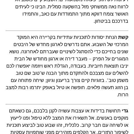
לרווח נאה ממשחקי מזל בהשקעה סמלית. הבינו כי לעיתים
האושר צומח דווקא מתוך התמודדות עם כאב, והתמידו
בדרככם בביטחון.
קשת
הנחת יסודות לתוכניות עתידיות בקריירה היא המוקד
המרכזי של השבוע. אתם נדרשים לארגון מחדש של היבטים
שונים בחייכם כדי להסתגל לשינויים שעברתם לאחרונה. נושא
המגורים על הפרק – מעבר דירה או ארגון מחודש של הבית
יניבו תוצאות חיוביות. בעבודה, הגדלת ראש ויוזמה יאפשרו לכם
להשלים עם מצבכם ולהתקדם מתוך הבנה ש"טוב שם טוב
משמן טוב". בזוגיות קיים צורך בריענון וגיוון; שיחה פתוחה עם
בן הזוג תעשה פלאים. חופשה או טיול באופק יתרמו רבות למצב
הרוח.
גדי
תחושת בדידות או עצבות עשויה לקנן בלבכם, גם כשאתם
מוקפים באנשים. אל תשאירו את המצב ללא טיפול ופנו לייעוץ
או לשיחה עם חבר קרוב. כלכלית, זהו שבוע טוב לביצוע תוכניות
לשיפור התזרים, אך הקלפים מזהירים מפני שותפויות עסקיות