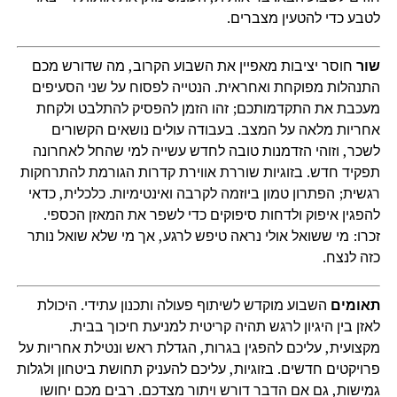
לטבע כדי להטעין מצברים.
שור
חוסר יציבות מאפיין את השבוע הקרוב, מה שדורש מכם
התנהלות מפוקחת ואחראית. הנטייה לפסוח על שני הסעיפים
מעכבת את התקדמותכם; זהו הזמן להפסיק להתלבט ולקחת
אחריות מלאה על המצב. בעבודה עולים נושאים הקשורים
לשכר, וזוהי הזדמנות טובה לחדש עשייה למי שהחל לאחרונה
תפקיד חדש. בזוגיות שוררת אווירת קדרות הגורמת להתרחקות
רגשית; הפתרון טמון ביוזמה לקרבה ואינטימיות. כלכלית, כדאי
להפגין איפוק ולדחות סיפוקים כדי לשפר את המאזן הכספי.
זכרו: מי ששואל אולי נראה טיפש לרגע, אך מי שלא שואל נותר
כזה לנצח.
תאומים
השבוע מוקדש לשיתוף פעולה ותכנון עתידי. היכולת
לאזן בין היגיון לרגש תהיה קריטית למניעת חיכוך בבית.
מקצועית, עליכם להפגין בגרות, הגדלת ראש ונטילת אחריות על
פרויקטים חדשים. בזוגיות, עליכם להעניק תחושת ביטחון ולגלות
גמישות, גם אם הדבר דורש ויתור מצדכם. רבים מכם יחושו