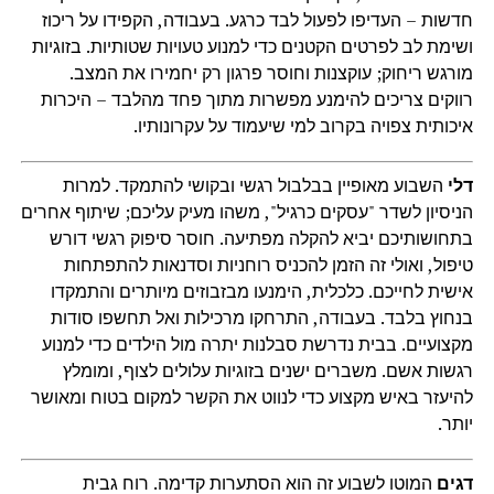
חדשות – העדיפו לפעול לבד כרגע. בעבודה, הקפידו על ריכוז
ושימת לב לפרטים הקטנים כדי למנוע טעויות שטותיות. בזוגיות
מורגש ריחוק; עוקצנות וחוסר פרגון רק יחמירו את המצב.
רווקים צריכים להימנע מפשרות מתוך פחד מהלבד – היכרות
איכותית צפויה בקרוב למי שיעמוד על עקרונותיו.
דלי
השבוע מאופיין בבלבול רגשי ובקושי להתמקד. למרות
הניסיון לשדר "עסקים כרגיל", משהו מעיק עליכם; שיתוף אחרים
בתחושותיכם יביא להקלה מפתיעה. חוסר סיפוק רגשי דורש
טיפול, ואולי זה הזמן להכניס רוחניות וסדנאות להתפתחות
אישית לחייכם. כלכלית, הימנעו מבזבוזים מיותרים והתמקדו
בנחוץ בלבד. בעבודה, התרחקו מרכילות ואל תחשפו סודות
מקצועיים. בבית נדרשת סבלנות יתרה מול הילדים כדי למנוע
רגשות אשם. משברים ישנים בזוגיות עלולים לצוף, ומומלץ
להיעזר באיש מקצוע כדי לנווט את הקשר למקום בטוח ומאושר
יותר.
דגים
המוטו לשבוע זה הוא הסתערות קדימה. רוח גבית