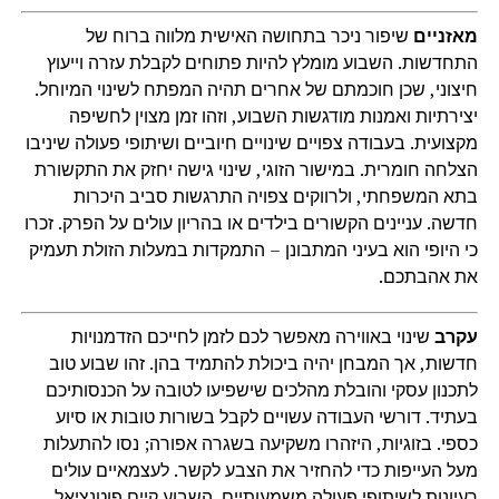
מאזניים
שיפור ניכר בתחושה האישית מלווה ברוח של
התחדשות. השבוע מומלץ להיות פתוחים לקבלת עזרה וייעוץ
חיצוני, שכן חוכמתם של אחרים תהיה המפתח לשינוי המיוחל.
יצירתיות ואמנות מודגשות השבוע, וזהו זמן מצוין לחשיפה
מקצועית. בעבודה צפויים שינויים חיוביים ושיתופי פעולה שיניבו
הצלחה חומרית. במישור הזוגי, שינוי גישה יחזק את התקשורת
בתא המשפחתי, ולרווקים צפויה התרגשות סביב היכרות
חדשה. עניינים הקשורים בילדים או בהריון עולים על הפרק. זכרו
כי היופי הוא בעיני המתבונן – התמקדות במעלות הזולת תעמיק
את אהבתכם.
עקרב
שינוי באווירה מאפשר לכם לזמן לחייכם הזדמנויות
חדשות, אך המבחן יהיה ביכולת להתמיד בהן. זהו שבוע טוב
לתכנון עסקי והובלת מהלכים שישפיעו לטובה על הכנסותיכם
בעתיד. דורשי העבודה עשויים לקבל בשורות טובות או סיוע
כספי. בזוגיות, היזהרו משקיעה בשגרה אפורה; נסו להתעלות
מעל העייפות כדי להחזיר את הצבע לקשר. לעצמאיים עולים
רעיונות לשיתופי פעולה משמעותיים. השבוע קיים פוטנציאל