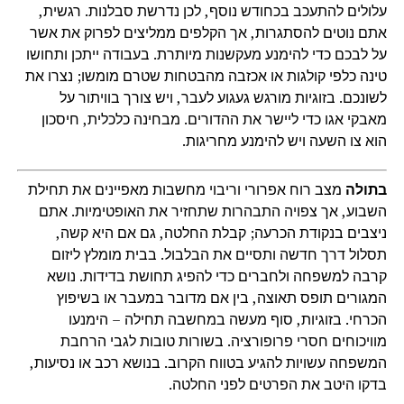
עלולים להתעכב בכחודש נוסף, לכן נדרשת סבלנות. רגשית,
אתם נוטים להסתגרות, אך הקלפים ממליצים לפרוק את אשר
על לבכם כדי להימנע מעקשנות מיותרת. בעבודה ייתכן ותחושו
טינה כלפי קולגות או אכזבה מהבטחות שטרם מומשו; נצרו את
לשונכם. בזוגיות מורגש געגוע לעבר, ויש צורך בוויתור על
מאבקי אגו כדי ליישר את ההדורים. מבחינה כלכלית, חיסכון
הוא צו השעה ויש להימנע מחריגות.
בתולה
מצב רוח אפרורי וריבוי מחשבות מאפיינים את תחילת
השבוע, אך צפויה התבהרות שתחזיר את האופטימיות. אתם
ניצבים בנקודת הכרעה; קבלת החלטה, גם אם היא קשה,
תסלול דרך חדשה ותסיים את הבלבול. בבית מומלץ ליזום
קרבה למשפחה ולחברים כדי להפיג תחושת בדידות. נושא
המגורים תופס תאוצה, בין אם מדובר במעבר או בשיפוץ
הכרחי. בזוגיות, סוף מעשה במחשבה תחילה – הימנעו
מוויכוחים חסרי פרופורציה. בשורות טובות לגבי הרחבת
המשפחה עשויות להגיע בטווח הקרוב. בנושא רכב או נסיעות,
בדקו היטב את הפרטים לפני החלטה.