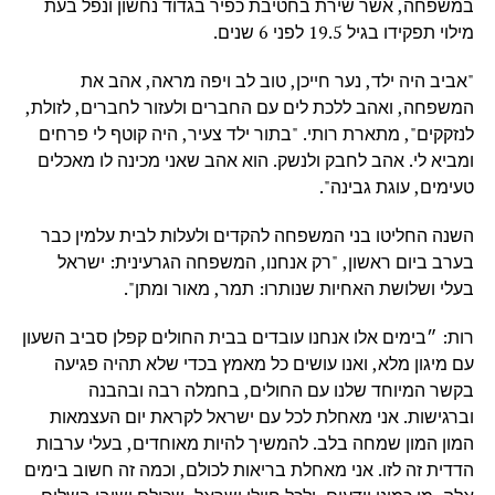
במשפחה, אשר שירת בחטיבת כפיר בגדוד נחשון ונפל בעת
מילוי תפקידו בגיל 19.5 לפני 6 שנים.
"אביב היה ילד, נער חייכן, טוב לב ויפה מראה, אהב את
המשפחה, ואהב ללכת לים עם החברים ולעזור לחברים, לזולת,
לנזקקים", מתארת רותי. "בתור ילד צעיר, היה קוטף לי פרחים
ומביא לי. אהב לחבק ולנשק. הוא אהב שאני מכינה לו מאכלים
טעימים, עוגת גבינה".
השנה החליטו בני המשפחה להקדים ולעלות לבית עלמין כבר
בערב ביום ראשון, "רק אנחנו, המשפחה הגרעינית: ישראל
בעלי ושלושת האחיות שנותרו: תמר, מאור ומתן".
רות: ״בימים אלו אנחנו עובדים בבית החולים קפלן סביב השעון
עם מיגון מלא, ואנו עושים כל מאמץ בכדי שלא תהיה פגיעה
בקשר המיוחד שלנו עם החולים, בחמלה רבה ובהבנה
וברגישות. אני מאחלת לכל עם ישראל לקראת יום העצמאות
המון המון שמחה בלב. להמשיך להיות מאוחדים, בעלי ערבות
הדדית זה לזו. אני מאחלת בריאות לכולם, וכמה זה חשוב בימים