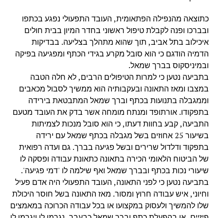
כתוצאה מהנפילה הפתאומית, העובד התפעולי נפגע בכתפו
ובברכו ופנה לקבלת טיפול ראשוני בחדר המיון בבית חולים
איכילוב בתל אביב, תוך שהוא מתהלך בצליעה. בבדיקות
הדמיה הודגם כי הוא סובל מקרע בגידי הכתף ומפגיעה בפיקה
ובמיניסקוס בברך שמאל.
בתביעה נטען כי למרות הטיפולים הרבים, לא חלה הטבה
במצבו ומאז התאונה ובעקבותיה הוא ממשיך לסבול מכאבים
וממגבלה בתנועות בכתף וברך שמאל המתבטאת בירידה
בתפקודו. אורתופד ומנתח מומחה אשר בדק את העובד מטעם
התביעה, קבע בחוות דעתו, כי הוא סובל מנכות לצמיתות
בשיעור 25 אחוזים בשל מגבלה בכתף שמאל עם ירידה
בתפקוד ודלדול שרירים ובשל פגיעה בברך. גם ועדה רפואית
של הביטוח הלאומי הכירה בתאונה כתאונת עבודה ופסקה לו
שיעורי נכות בכתף ובברך שמאל ואף שילמה לו 'דמי פגיעה'.
בתביעה נטען כי לפני התאונה, העובד התפעולי היה אדם פעיל
וחיוני, איש עבודה חרוץ ומסור. מאז התאונה בשל חוסר היכולת
שלו להמשיך ולעסוק במקצועו או בכל עבודה הכרוכה במאמצים
פיזיים, או בהפעלת כתף וברך שמאל כבעבר, נגרמו לו ויגרמו לו