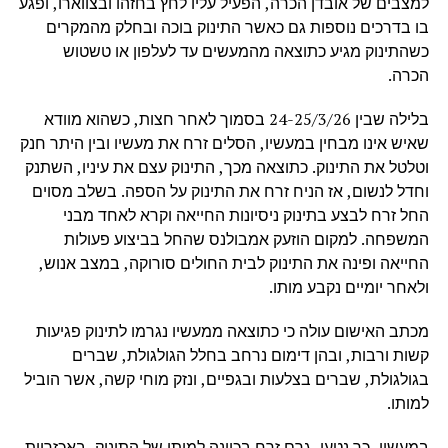
למצבים של אובדן הכרה, הפעיל עליו לחץ בחזהו ובצווארו, ופגע
בו בדרכים נוספות גם כאשר התינוק בוכה ובחלק מהמקרים
כשהתינוק מגיע כתוצאה מהמעשים עד לעלפון או טשטוש
הכרה.
בלילה שבין 24-25/3/26 בסמוך לאחר חצות, כשהוא מוודא
שאיש אינו מבחין במעשיו, הסלים זרח את מעשיו ובין היתר חנק
וטלטל את התינוק. כתוצאה מכך, התינוק עצם את עיניו, השתנק
וחדל לנשום, אז הניח זרח את התינוק על הספה. בשלב מסוים
החל זרח לבצע בתינוק ניסיונות החייאה וקרא לאחד מבני
המשפחה. למקום הוזעק אמבולנס שהחל בביצוע פעולות
החייאה ופינה את התינוק לבית החולים סורוקה, במצב אנוש,
ולאחר יומיים נקבע מותו.
מכתב האישום עולה כי כתוצאה ממעשיו נגרמו לתינוק פגיעות
קשות ורבות, ובהן דימום נרחב בחלל הגולגולת, שברים
בגולגולת, שברים בצלעות ובגפיים, ונזק מוחי קשה, אשר הוביל
למותו.
במעשיו, כך נטען, גרם זרח בכוונה למותו של התינוק, באכזריות