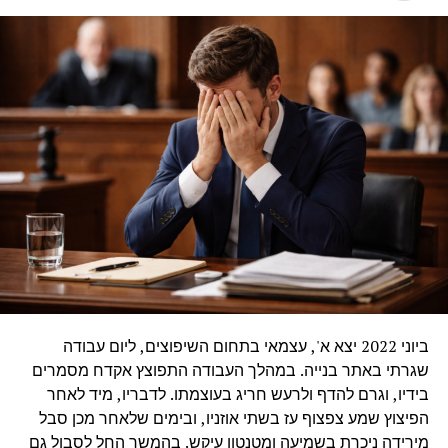
ביוני 2022 יצא א', עצמאי בתחום השיפוצים, ליום עבודה
שגרתי באתר בנייה. במהלך העבודה התפוצץ אקדח מסמרים
בידיו, וגרם להדף ולרעש חריג בעוצמתו. לדבריו, מיד לאחר
הפיצוץ שמע צפצוף עז בשתי אוזניו, ובימים שלאחר מכן סבל
מירידה ניכרת בשמיעה ומטנטון עיקש. בהמשך החל לסבול גם