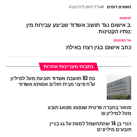
נושאים דומים
עו"ד דותן לינדנברג
ל תפספסו
תב אישום נגד תושב אשדוד שביצע עבירות מין
בנותיו הקטינות
אל תפספסו
כתב אישום בגין רצח באילת
כתבות מעניינות אחרות
בת 83 תושבת אשדוד תובעת מעל למיליון
ש"ח פיצוי מבית חולים אסותא אשדוד
סוואר בחברה פרטית שנפגע מטאג תובע
מעל למיליון ₪
הורי בן 14 שהתחשמל למוות על גג בניין
תובעים מיליונים