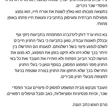
הפסדי שכר ניכרים.
כתוצאה מנכותו הוא נאלץ לשנות את אורח חייו, הוא נמנע
מפעילות חברתית ומעיסוק בתחביביו והנאות חייו פחתו באופן
מהותי.
בא כוחו עו"ד דותן לינדנברג המתמחה בתביעות ניזקי גוף
ובכללן תאונות עבודה, טוען בתביעה כי בעלי החניון חייבים
לשלם לנפגע פיצוי בשל רשלנותם. לטענתו הם התרשלו בין
היתר בכך שלא זיהו ולא תיקנו בזמן את המפגע, לא מנעו את
הגישה לבור הביוב הפתוח ולא הזהירו את העובד ואת כל באי
החניון מפני המפגע המסוכן. בנוסף נטען כי בעלי החניון
התרשלו בכך שלא תחזקו את החניון בצורה שוטפת בניגוד
למצופה מבעלי חניון סבירים.
העובד מבקש מבית המשפט לפסוק לו פיצויים עבור הפסדי
שכר, זכויות פנסיוניות וסוציאליות, כאב וסבל וטיפולים רפואיים.
טרם הוגש כתב הגנה.