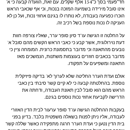
חד־פעמי בסך כ־154 אלף שקלים. עם זאת, הוועדה קבעה כי א'
אינו סובל מירידה בשמיעה המזכה בנכות, וכי אף שכאבי הראש
הוכרו כפגיעה בעבודה, לא נותרו לו בגינם אחוזי נכות, ועל כן לא
העניקה לו נכות נוספת בשל רכיב זה.
על החלטה זו הגישה עו"ד סיון סופר ערר, שאליו צורפה חוות
דעת נוירולוגית, אשר קבע כי כאבי הראש הקשים מהם סובל א'
נובעים מהתאונה וכי מדובר בתסמונת כרונית. המומחה ציין כי
מדובר בכאבים חוזרים בעוצמות משתנות, הנמשכים מאז
התאונה ומשפיעים על תפקודו.
אולם ועדת הערר החליטה שלא לערוך לא' בדיקה פיזיקלית
נוספת. בהחלטתה קבעה כי לא קיים קשר סיבתי בין כאבי
הראש מהם הוא סובל לבין תאונת העבודה, ודחתה את
הדרישה לקביעת אחוזי נכות נוספים בגינם.
בעקבות ההחלטה הגישה עו"ד סופר ערעור לבית הדין האזורי
לעבודה, אליו ניתן לפנות בשאלה משפטית בלבד. בדיון בפני
בית הדין נטען כי ועדת הערר חרגה מתפקידה כאשר שללה קשר