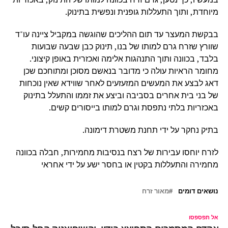
מיוחדת, ותוך התעללות גופנית ונפשית בתינוק.
בבקשת המעצר עד תום ההליכים שהוגשה במקביל ציינה עו"ד
שוורץ שזרח גרם למותו של בנו, תינוק כבן שבעה שבועות
בלבד, בכוונה ותוך התנהגות אלימה ואכזרית באופן קיצוני.
מחומר הראיות עולה כי מדובר בנאשם מסוכן ומתוחכם שכן
דאג לבצע את המעשים המזעזעים לאחר שווידא שאין נוכחות
של בני בית אחרים בסביבה וביצע את זממו והתעלל בתינוק
באכזריות בלתי נתפסת וגרם למותו בייסורים קשים.
בתיק נחקר על ידי תחנת משטרת דימונה.
לזרח יוחסו עבירות של רצח בנסיבות מחמירות, חבלה בכוונה
מחמירה והתעללות בקטין או בחסר ישע על ידי אחראי
נושאים דומים
מאור זרח
אל תפספסו
אקדח המסמרים התפוצץ בידיו, והשיפוצניק החל סובל