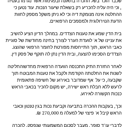
שכבר הוכר בשל ההכרה בתאונה ובפגימות אשר נגרמו בעטיה
, וכי היה עליה להכריע רק בשאלת שיעור הנכות. עוד נטען כי
ההחלטה אינה מנומקת דיה וכי לא ניתן משקל מספק לחוות
הדעת הנוירולוגית ולמסמכים הרפואיים.
בית הדין שמע את טענות הצדדים. במהלך הדיון הציע להשיב
את עניינו של א' לוועדת הערר לצורך בחינה מחודשת של סוגיית
כאבי הראש, תוך התייחסות מפורטת לחומר הרפואי שהוצג.
הצדדים הסכימו להצעה, ובית הדין נתן לה תוקף של פסק דין.
לאחר החזרת התיק התכנסה הוועדה הרפואית מחדשוהחליטה
לשנות את החלטתה הקודמת ולקבל את טענות המבוטח תוך
שקבעה, כי על אף שמדובר באירוע של חשיפה פתאומית
לרעש ללא חבלת ראש ישירה, יש מקום להכיר בכאבי הראש
כנכות הקשורה לאירוע.
וכך, בעקבות ההכרה בתביעה וקביעת נכות בגין טנטון וכאבי
הראש קיבל א' פיצוי של למעלה מ 270,000 ₪.
לדברי עו"ד סופר, מעבר לסכום המשמעותי שנפסק, להכרה