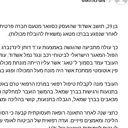
ע"י
מערכת האתר
בן 29, תושב אשדוד שהועסק כסוואר מטעם חברה פרטית
לאחר שנפגע בברכו מטאג (משאית להובלת מכולות).
כך עולה מתביעה שהוגשה באמצעות עו"ד דותן לינדנברג
העובד עמד בסמוך ל"טאג" אשר עליו הייתה מונחת מכולה
פין אוטומטי ממתכת אשר היה מונח מעל המכולה ופגע ב
העובד פונה לקבלת טיפול רפואי במרכז הרפואי טרם באש
בתנועות ורגישות בברך שמאל. בהמשך הועבר למחלקה הא
מכאבים בברך שמאל, הגבלה בתנועות, קושי בהליכה ומצ
כחצי שנה לאחר התאונה רופאה תעסוקתית קבעה כי הסווא
הליכה ומאמצים פיזיים. ועדה רפואית של הביטוח לאומי ש