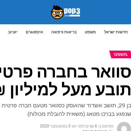
חדשות ישראל
משפט
בריאות ורפואה
אינסטגרם
יוטיוב
משפט
וואר בחברה פרטי
ובע מעל למיליון 
בן 29, תושב אשדוד שהועסק כסוואר מטעם חברה פרטית
נפגע בברכו מטאג (משאית להובלת מכולות)
פורסם ב:
6 שנים לפני
on
3 בספטמבר 2020