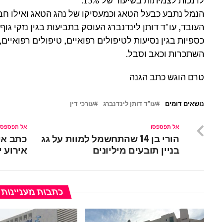
לו נכות לצמיתות בשיעור של 15%.
הנמל נתבע כבעל הטאג וכמעסיקו של נהג הטאג ואילו ח
העובד, עו"ד דותן לינדנברג העוסק בתביעות בגין נזקי גוף 
כספיות בגין נסיעות לטיפולים רפואיים, טיפולים רפואיים, 
השתכרות וכאב וסבל.
טרם הוגש כתב הגנה
נושאים דומים
עו"ד דותן לינדנברג
עורכי דין
אל תפספסו
אל תפספסו
הורי בן 14 שהתחשמל למוות על גג
כתב אי
בניין תובעים מיליונים
אירוע י
כתבות מעניינות