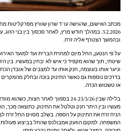
מכתב האישום, שהגישה עו"ד שרון שוורץ מפרקליטות מחוז ד
3.2.2026. במהלך חודש מרץ, לאחר סכסוך בין בני הז
ובהמשך הצטרף אליה זרח.
על פי הנטען, החל מיום למחרת הברית ועד למועד האירוע
שיטתי, תוך שהוא מקפיד כי איש לא יבחין במעשיו. בין הי
וניער אותו בעוצמה, חנק אותו עד למצבים של אובדן הכרה,
בדרכים נוספות גם כאשר התינוק בוכה ובחלק מהמקרים 
או טשטוש הכרה.
בלילה שבין 24-25/3/26 בסמוך לאחר חצות,
מעשיו ובין היתר חנק וטלטל את התינוק. כתוצאה מכך, הת
הניח זרח את התינוק על הספה. בשלב מסוים החל זרח לבצ
המשפחה. למקום הוזעק אמבולנס שהחל בביצוע פעולות ה
סורוקה, במצב אנוש, ולאחר יומיים נקבע מותו.