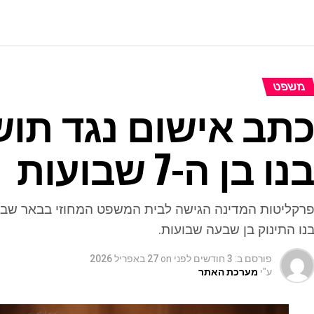
משפט
תב אישום נגד תוש
נו בן ה-7 שבועות
נו התינוק בן שבעה שבועות.
פורסם ב:
3 חודשים לפני
on
27 באפריל 2026
ע"י
מערכת האתר