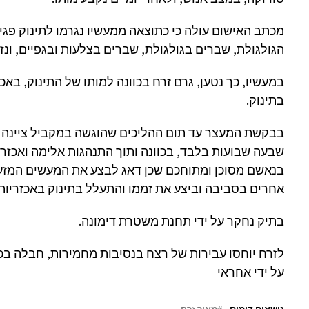
מכתב האישום עולה כי כתוצאה ממעשיו נגרמו לתינוק פגי
הגולגולת, שברים בגולגולת, שברים בצלעות ובגפיים, ונז
במעשיו, כך נטען, גרם זרח בכוונה למותו של התינוק, באכ
בתינוק.
בבקשת המעצר עד תום ההליכים שהוגשה במקביל ציינה עו"
שבעה שבועות בלבד, בכוונה ותוך התנהגות אלימה ואכזרית
בנאשם מסוכן ומתוחכם שכן דאג לבצע את המעשים המזעזע
אחרים בסביבה וביצע את זממו והתעלל בתינוק באכזריות 
בתיק נחקר על ידי תחנת משטרת דימונה.
לזרח יוחסו עבירות של רצח בנסיבות מחמירות, חבלה בכ
על ידי אחראי