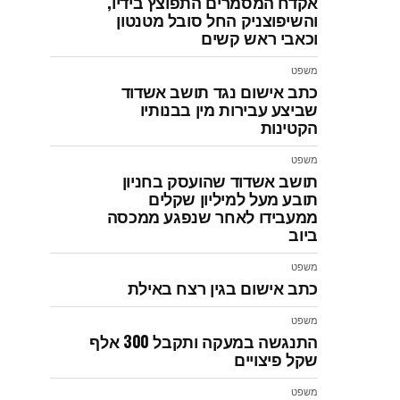
אקדח המסמרים התפוצץ בידיו,
והשיפוצניק החל סובל מטנטון
וכאבי ראש קשים
משפט
כתב אישום נגד תושב אשדוד
שביצע עבירות מין בבנותיו
הקטינות
משפט
תושב אשדוד שהועסק בחניון
תובע מעל למיליון שקלים
ממעבידו לאחר שנפגע ממכסה
ביוב
משפט
כתב אישום בגין רצח באילת
משפט
התנגשה במעקה ותקבל 300 אלף
שקל פיצויים
משפט