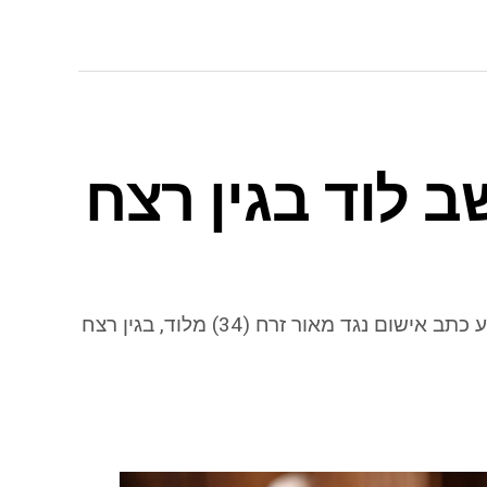
ב לוד בגין רצח
פרקליטות המדינה הגישה לבית המשפט המחוזי בבאר שבע כתב אישום נגד מאור זרח (34) מלוד, בגין רצח