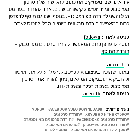
עוד אתר שבו מעתיקים את כתובת הקישור של הסרטון
מפייסבוק ומייד יופיעו 2 קישורים שונים, אחד להורדה בפורמט
רגיל והשני להורדה בפורמט HD. בנוסף ישנו גם תוסף לדפדפן
כרום המאפשר הורדת סרטונים מיוטיוב מבלי להכנס לאתר.
כניסה לאתר
:
fbdown
תוסף לדפדפן כרום המאפשר להוריד סרטונים מפייסבוק –
הורדת התוסף
video-fb
5.
באתר שמזכיר בעיצובו את פייסבוק, יש להעתיק את הקישור
ולהדביק אותו במקום המתאים, ניתן להוריד את הסרטון
מפייסבוק באיכות רגילה ובאיכות HD.
כניסה לאתר
:
video-fb
נושאים דומים
FACEBOOK VDEO DOWNLOAD
VURS
XRYUBHO NTHBXYDRO
הורדת סרטונים
הורדת סרטונים מFACEBOOK
הורדת סרטונים מאינסטגרם
הורדת סרטונים מפייסבוק
סרטונים מפייסבוק
תוסף להורדת סרטונים מפייסבוק
תוסף לכרום