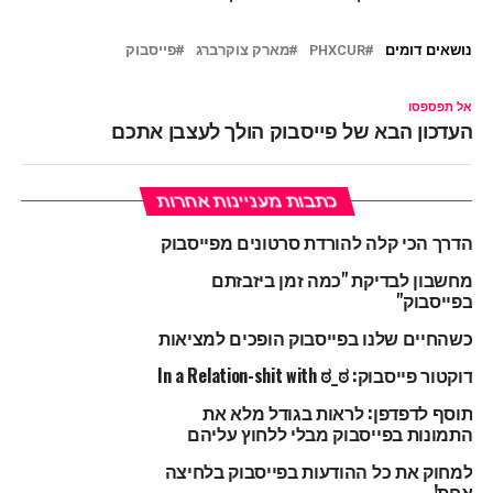
נושאים דומים
PHXCUR
מארק צוקרברג
פייסבוק
אל תפספסו
העדכון הבא של פייסבוק הולך לעצבן אתכם
כתבות מעניינות אחרות
הדרך הכי קלה להורדת סרטונים מפייסבוק
מחשבון לבדיקת "כמה זמן ביזבזתם
בפייסבוק"
כשהחיים שלנו בפייסבוק הופכים למציאות
דוקטור פייסבוק: In a Relation-shit with ಠ_ಠ
תוסף לדפדפן: לראות בגודל מלא את
התמונות בפייסבוק מבלי ללחוץ עליהם
למחוק את כל ההודעות בפייסבוק בלחיצה
אחת!