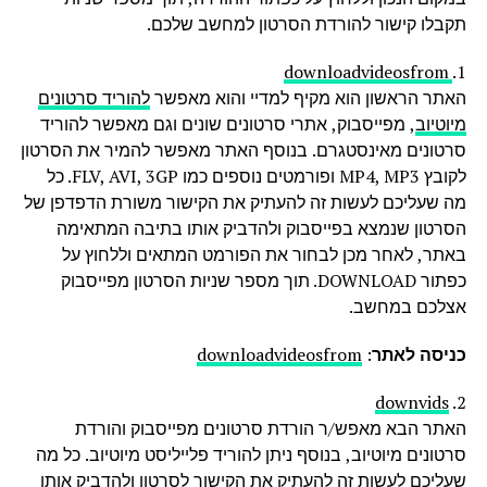
תקבלו קישור להורדת הסרטון למחשב שלכם.
downloadvideosfrom
1.
האתר הראשון הוא מקיף למדיי והוא מאפשר
להוריד סרטונים
מיוטיוב
, מפייסבוק, אתרי סרטונים שונים וגם מאפשר להוריד
סרטונים מאינסטגרם. בנוסף האתר מאפשר להמיר את הסרטון
לקובץ MP4, MP3 ופורמטים נוספים כמו FLV, AVI, 3GP. כל
מה שעליכם לעשות זה להעתיק את הקישור משורת הדפדפן של
הסרטון שנמצא בפייסבוק ולהדביק אותו בתיבה המתאימה
באתר, לאחר מכן לבחור את הפורמט המתאים וללחוץ על
כפתור DOWNLOAD. תוך מספר שניות הסרטון מפייסבוק
אצלכם במחשב.
כניסה לאתר
:
downloadvideosfrom
downvids
2.
האתר הבא מאפש/ר הורדת סרטונים מפייסבוק והורדת
סרטונים מיוטיוב, בנוסף ניתן להוריד פלייליסט מיוטיוב. כל מה
שעליכם לעשות זה להעתיק את הקישור לסרטון ולהדביק אותו