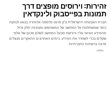
זהירות: וירוסים מופצים דרך
תמונות בפייסבוק ולינקדאין
חברת האבטחה הישראלית צ'ק פוינט פרסמה אהזהרה בנוגע לנוזקת
כופר שמשתלטת על המחשב של המשתמש ומצפינה חלק גדול
מהמידע האישי עליו ודורשת מבעל המחשב לשלם סכום של אלפי
שקלים בכדי לשחרר את המידע. בימים האחרונים ההאקרים מנצלים
פרצה ברשתות החברתיות
פורסם ב:
10 שנים לפני
on
28 בנובמבר 2016
ע"י
מערכת האתר
חוקרי אבטחה של חברת צ'קפוינט הודיעו במהלך סופף השבוע
כי זיהו וירוסחדש ומסוכן שנמצא ברשתות החברתיות בעיקר
בפייסבוק ובלינקדין. על פי החוקרים, פרצת אבטחה בפייסבוק
ולינקדין מאפשרת להאקרים לשים נוזקת כופר בתוך תמונות.
התמונה אומנם נראית תמימה אך ברגע שמישהו מקבל אותה,
מוריד למחשב ומנסה לפתוח אותה, נוזקת הכופר תותקן
במחשב ללא ידיעת המשתמש.