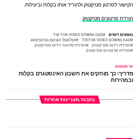
הקישור לסרטון מטיקטוק ולהוריד אותו בקלות וביעילות.
הורדת סרטונים מטיקטוק
נושאים דומים
TIK TOK VIDEO DOWNLOAD
TIKTOK VIDEO DOWNLOAD
אןלאםל הןגקם גם'מךםשג
הורדת וידאו מטיקטוק
הורדת סרטוני וידאו מטיקטוק
הורדת סרטונים מטיקטוק
אל תפספסו
מדריך: כך מוחקים את חשבון האינסטגרם בקלות
ובמהירות
כתבות מעניינות אחרות