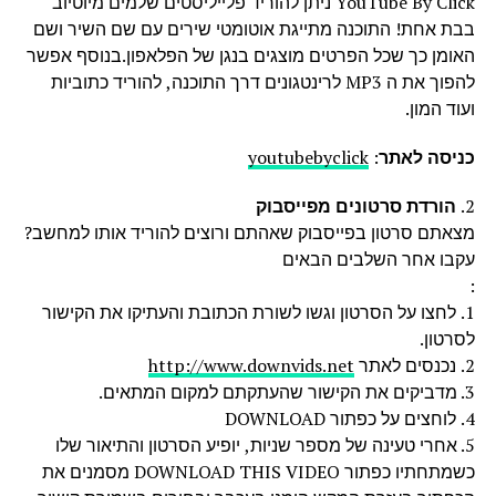
YouTube By Click ניתן להוריד פלייליסטים שלמים מיוטיוב
בבת אחת! התוכנה מתייגת אוטומטי שירים עם שם השיר ושם
האומן כך שכל הפרטים מוצגים בנגן של הפלאפון.בנוסף אפשר
להפוך את ה MP3 לרינטגונים דרך התוכנה, להוריד כתוביות
ועוד המון.
כניסה לאתר
:
youtubebyclick
2.
הורדת סרטונים מפייסבוק
מצאתם סרטון בפייסבוק שאהתם ורוצים להוריד אותו למחשב?
עקבו אחר השלבים הבאים
:
1. לחצו על הסרטון וגשו לשורת הכתובת והעתיקו את הקישור
לסרטון.
2. נכנסים לאתר
http://www.downvids.net
3. מדביקים את הקישור שהעתקתם למקום המתאים.
4. לוחצים על כפתור DOWNLOAD
5. אחרי טעינה של מספר שניות, יופיע הסרטון והתיאור שלו
כשמתחתיו כפתור DOWNLOAD THIS VIDEO מסמנים את