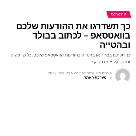
אינטרנט
כך תשדרגו את ההודעות שלכם
בוואטסאפ – לכתוב בבולד
ובהטייה
כך תכתבו בבולד או בהטייה בהודעות הוואטסאפ שלכם, כל כך פשוט
וכל כך קל – מדריך קצר
פורסם ב:
7 שנים לפני
on
5 באוגוסט 2019
ע"י
מערכת האתר
קרה לכם שקבלתם הודעה בוואטסאפ והיא הגיעה עם טקסט
בולט בבולד? כמו זה >>
מה קורה?
אז מסתבר שאחד העדכונים שוואטסאפ עשו בעבר הוא להוסיף
את האפשרות לשלוח הודעה שהטקסט או חלק מהטקסט מסומן
עם הדגשה (bold) והטייה (italics).