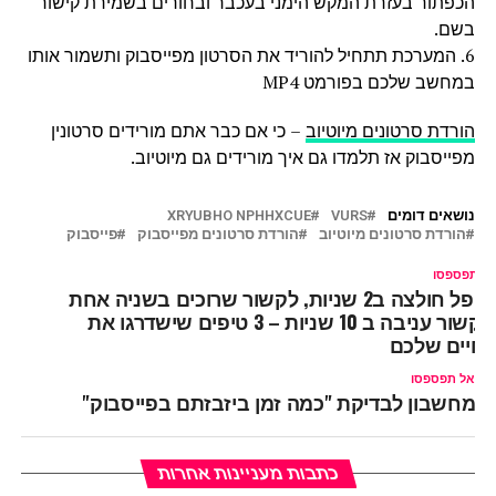
הכפתור בעזרת המקש הימני בעכבר ובחורים בשמירת קישור
בשם.
6. המערכת תתחיל להוריד את הסרטון מפייסבוק ותשמור אותו
במחשב שלכם בפורמט MP4
הורדת סרטונים מיוטיוב
– כי אם כבר אתם מורידים סרטונין
מפייסבוק אז תלמדו גם איך מורידים גם מיוטיוב.
נושאים דומים
VURS
XRYUBHO NPHHXCUE
הורדת סרטונים מיוטיוב
הורדת סרטונים מפייסבוק
פייסבוק
ל תפספסו
לקפל חולצה ב2 שניות, לקשור שרוכים בשניה אחת
ולקשור עניבה ב 10 שניות – 3 טיפים שישדרגו את
חיים שלכם
אל תפספסו
מחשבון לבדיקת "כמה זמן ביזבזתם בפייסבוק"
כתבות מעניינות אחרות