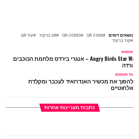
נושאים דומים
QR CODE
QR CODES
QR ברקוד
קוד QR
קוד ברקוד
ל תפספסו
Angry Birds Star Wars – אנגרי בירדס מלחמת הכוכבים
הורדה
אל תפספסו
להפוך את מכשיר האנדרואיד לעכבר ומקלדת
אלחוטיים
כתבות מעניינות אחרות