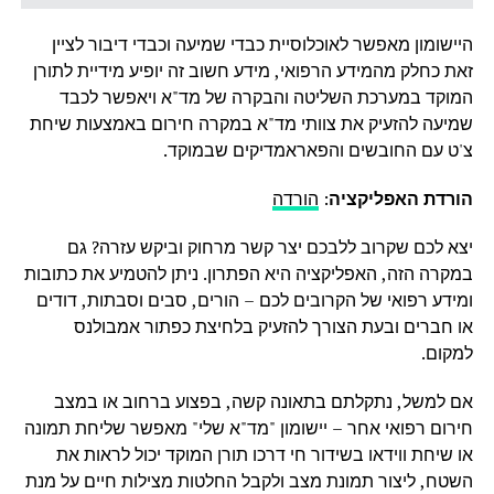
היישומון מאפשר לאוכלוסיית כבדי שמיעה וכבדי דיבור לציין
זאת כחלק מהמידע הרפואי, מידע חשוב זה יופיע מידיית לתורן
המוקד במערכת השליטה והבקרה של מד"א ויאפשר לכבד
שמיעה להזעיק את צוותי מד"א במקרה חירום באמצעות שיחת
צ'ט עם החובשים והפאראמדיקים שבמוקד.
הורדת האפליקציה
:
הורדה
יצא לכם שקרוב ללבכם יצר קשר מרחוק וביקש עזרה? גם
במקרה הזה, האפליקציה היא הפתרון. ניתן להטמיע את כתובות
ומידע רפואי של הקרובים לכם – הורים, סבים וסבתות, דודים
או חברים ובעת הצורך להזעיק בלחיצת כפתור אמבולנס
למקום.
אם למשל, נתקלתם בתאונה קשה, בפצוע ברחוב או במצב
חירום רפואי אחר – יישומון "מד"א שלי" מאפשר שליחת תמונה
או שיחת ווידאו בשידור חי דרכו תורן המוקד יכול לראות את
השטח, ליצור תמונת מצב ולקבל החלטות מצילות חיים על מנת