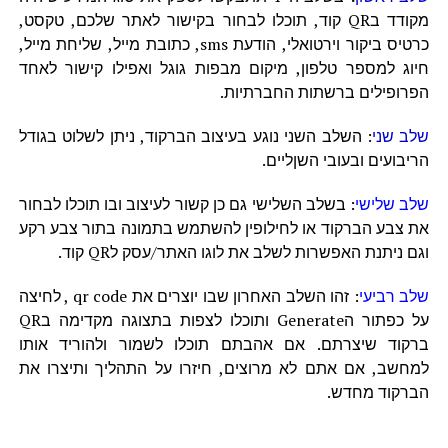
מקודד בQR קוד, תוכלו לבחור בקישור לאתר שלכם, טקסט,
כרטיס ביקור וירטואלי, הודעת sms, כתובת מייל, שליחת מייל,
חיוג למספר טלפון, מיקום מבפות גוגל ואפילו קישור לאחד
הפרופילים ברשתות החברתיות.
שלב שני
: השלב השני נוגע בעיצוב הברקוד, ניתן לשלוט בגודל
הריבועים ובעובי השןליים.
שלב שלישי
: בשלב השלישי גם כן קשור לעיצוב ובו תוכלו לבחור
את צבע הברקוד או לחילופין להשתמש בתמונה בתור צבע רקע
וגם ניתנת האפשרות לשלב את לוגו האתר/עסק לQR קוד.
שלב רביעי
: זהו השלב האחרון שבו יוצרים את qr code , לחיצה
על כפתור הGenerate ותוכלו לצפות בתצוגה מקדימה בQR
ברקוד שיצרתם. אם אהבתם תוכלו לשמור ולהוריד אותו
למחשב, אם אתם לא מרוצים, חיזרו על התהליך ותיצרו את
הברקוד מחדש.