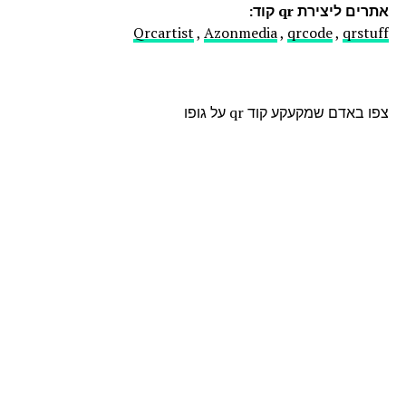
אתרים ליצירת qr קוד:
Qrcartist
,
Azonmedia
,
qrcode
,
qrstuff
צפו באדם שמקעקע קוד qr על גופו