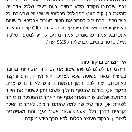
גרפי שבתוכו מקודד מידע מסוים. כיום בעידן שלכל אדם יש
סמארטפון, קוד הQR הפך לכלי פרסומי ושיווקי זול שבעזרתו כל
בעל טלפון חכם יכול לסרוק את הקוד בעזרת אפליקציות שונות
באייפון ובאנדרואיד ולהגיע לקישור שמקודד בQR קוד כמו אתר
אינטרנט, עמוד פרסומת, עמוד מידע, לחייג למספר טלפון,
מייל, סרטון ביוטיוב וגם שליחת SMS ועוד'.
איך יוצרים ברקוד כזה:
יהיה מיותר לשלם למישהו שיצור את הברקוד הזה, היות ומדובר
בפעולה מאוד פשוטה שלא מצריכה ידע מיוחד, חיפוש קצר
באינטרנט יציג לכם המון תוצאות חיפוש לאתרים שיוצרים
ברקוד QR בחינם שבסוף תהליך פשוט ניתן לשמור את הקוד
במחשב שלכם. צוות האתר אסף את האתרים המוצלחים ביותר
ליצירת QR קוד שיקושר למה שאתם רוצים. לאתרים האלה
נקראים בדרך כלל "
QR Code Generators
" והם מאפשרים
ליצור qr ברקוד מעוצב בקלות וללא צורך בידע מוקדם.