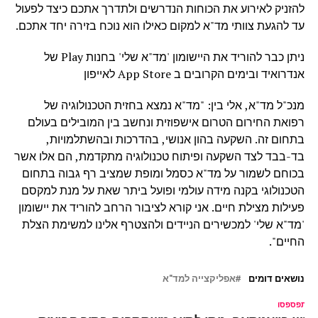
להזניק לאירוע את הכוחות הנדרשים ולתדרך אתכם כיצד לפעול
עד להגעת צוותי מד"א למקום כאילו הוא נוכח בזירה יחד אתכם.
ניתן כבר להוריד את היישומון 'מד"א שלי' בחנות Play של
אנדרואיד ובימים הקרובים ב App Store לאייפון
מנכ"ל מד"א, אלי בין: "מד"א נמצא בחזית הטכנולוגיה של
רפואת החירום הטרום אישפוזית ונחשב בין המובילים בעולם
בתחום זה. השקעה בהון אנושי, בהדרכות ובהשתלמויות,
בד-בבד לצד השקעה ופיתוח טכנולוגיה מתקדמת, הם אלו אשר
בכוחם לשמור על מד"א כסמל ומופת שמציב רף גבוה בתחום
הטכנולוגי בקנה מידה עולמי ופועל ביתר שאת על מנת למקסם
פעילות מצילת חיים. אני קורא לציבור הרחב להוריד את יישומון
'מד"א שלי' למכשירים הניידים ולהצטרף אלינו למשימת הצלת
החיים".
נושאים דומים
אפליקצייה למד"א
ל תפספסו