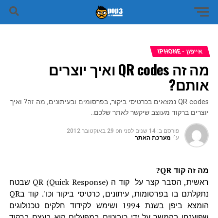
אייפון - IPHONE
מה זה QR codes ואיך יוצרים
אותם?
QR codes נמצאים בכרטיסי ביקור, בפרסומים ובעיתונים, מה זה? ואיך
יוצרים ברקוד מעוצב שיקשר לאתר שלכם..
פורסם ב:
14 שנים לפני
on
29 באוקטובר 2012
ע"י
מערכת האתר
מה זה קוד QR?
ראשית, הסבר קצר על קוד ה QR (Quick Response) שבטח
נתקלתם בו בפרסומות, עיתונים, כרטיסי ביקור וכו'. קוד בQR
הומצא ביפן בשנת 1994 ושימש לקידוד חלקים טכנולוגים
שפוענחו בהמשך על ידי רובוטים במפעלים הוא בעצם ברקוד