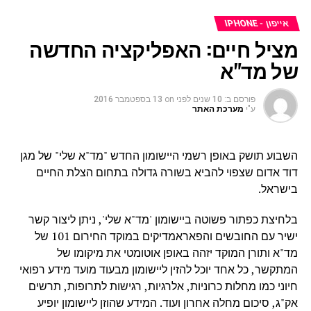
אייפון - IPHONE
מציל חיים: האפליקציה החדשה
של מד"א
פורסם ב:
10 שנים לפני
on
13 בספטמבר 2016
ע"י
מערכת האתר
השבוע תושק באופן רשמי היישומון החדש "מד"א שלי" של מגן
דוד אדום שצפוי להביא בשורה גדולה בתחום הצלת החיים
בישראל.
בלחיצת כפתור פשוטה ביישומון 'מד"א שלי', ניתן ליצור קשר
ישיר עם החובשים והפאראמדיקים במוקד החירום 101 של
מד"א ותורן המוקד יזהה באופן אוטומטי את מיקומו של
המתקשר, כל אחד יוכל להזין ליישומון מבעוד מועד מידע רפואי
חיוני כמו מחלות כרוניות, אלרגיות, רגישות לתרופות, תרשים
אק"ג, סיכום מחלה אחרון ועוד. המידע שהוזן ליישומון יופיע