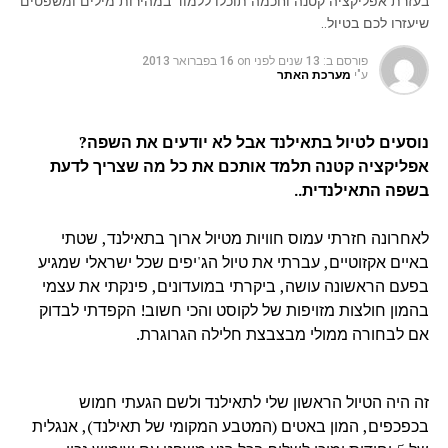
בעזרת אפליקציה קטנה וחכמה תוכלו ללמוד במהירות מילים ומשפטים
שיעזרו לכם בטיול..
פורסם ב:
13 שנים לפני
on
16 בפברואר 2013
ע"י
מערכת האתר
נוסעים לטיול בתאילנד אבל לא יודעים את השפה?
אפליקציה קטנה תלמד אותכם את כל מה שצריך לדעת
בשפה התאילנדית..
לאחרונה חזרתי עמוס חוויות מטיול ארוך בתאילנד, שטתי
באיים אקזוטיים, עברתי את טיול הג'יפים שכל ישראלי שמגיע
בפעם הראשונה עושה, ביקרתי במועדונים, פינקתי את עצמי
בהמון חולצות מזויפות של לקוסט והכי חשוב! הקפדתי לבדוק
אם לבחורה ממולי מבצבצת חלילה הגרוגרת.
זה היה הטיול הראשון שלי לתאילנד ולשם הגעתי חמוש
בכפכפים, המון באטים (המטבע המקומי של תאילנד), אנגלית