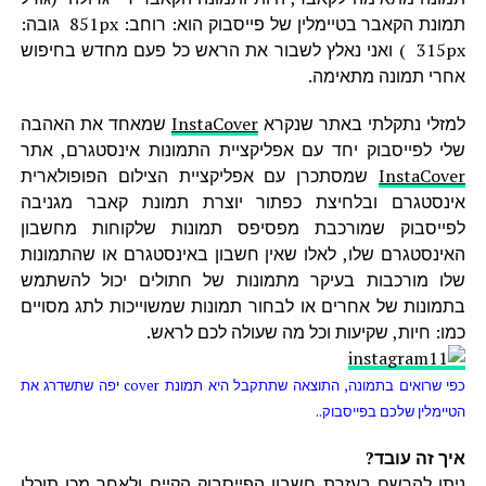
תמונת הקאבר בטיימלין של פייסבוק הוא: רוחב: 851px גובה:
315px ) ואני נאלץ לשבור את הראש כל פעם מחדש בחיפוש
אחרי תמונה מתאימה.
למזלי נתקלתי באתר שנקרא
InstaCover
שמאחד את האהבה
שלי לפייסבוק יחד עם אפליקציית התמונות אינסטגרם, אתר
InstaCover
שמסתכרן עם אפליקציית הצילום הפופולארית
אינסטגרם ובלחיצת כפתור יוצרת תמונת קאבר מגניבה
לפייסבוק שמורכבת מפסיפס תמונות שלקוחות מחשבון
האינסטגרם שלו, לאלו שאין חשבון באינסטגרם או שהתמונות
שלו מורכבות בעיקר מתמונות של חתולים יכול להשתמש
בתמונות של אחרים או לבחור תמונות שמשוייכות לתג מסויים
כמו: חיות, שקיעות וכל מה שעולה לכם לראש.
כפי שרואים בתמונה, התוצאה שתתקבל היא תמונת cover יפה שתשדרג את
הטיימלין שלכם בפייסבוק..
איך זה עובד?
ניתן להרשם בעזרת חשבון הפייסבוק הקיים ולאחר מכן תוכלו