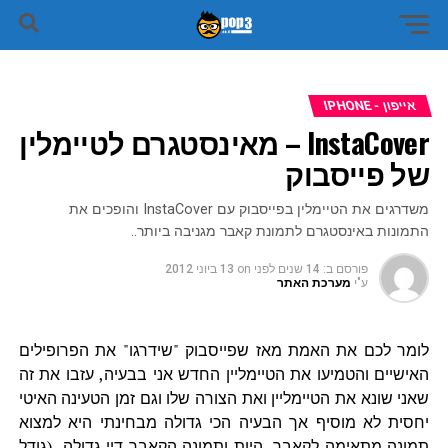
אייפון - IPHONE
InstaCover – מאינסטגרם לטיימלין
של פייסבוק
משדרגים את הטיימלין בפייסבוק עם InstaCover והופכים את
התמונות באינסטגרם לתמונת קאבר מגניבה ביותר..
פורסם ב:
14 שנים לפני
on
13 ביוני 2012
ע"י
מערכת האתר
לומר לכם את האמת מאז שפייסבוק "שידרגו" את הפרופילים
האישיים והטמיעו את הטיימליין החדש אני בבעיה, עזבו את זה
שאני שונא את הטיימליין ואת הצורה שלו וגם זמן הטעינה האיטי
יחסית לא מוסיף אך הבעיה הכי גדולה מבחינתי היא למצוא
תמונה מתאימה לקאבר, היות ותמונה הקאבר דיי גדולה (גודל