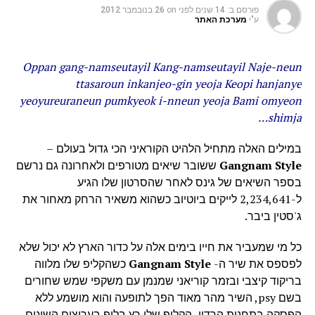
פורסם ב:
14 שנים לפני
on
26 בנובמבר 2012
ע"י
מערכת האתר
Oppan gang-namseutayil Kang-namseutayil Naje-neun
ttasaroun inkanjeo-gin yeoja Keopi hanjanye
yeoyureuraneun pumkyeok i-nneun yeoja Bami omyeon
shimja…
במילים האלה מתחיל הלהיט הקוראיני הכי גדול בעולם –
Gangnam Style
ששובר שיאים מטורפים ולאחרונה גם נרשם
בספר השיאים של גינס לאחר שהסרטון שלו הגיע
ל-2,234,641 לייקים ביוטיוב כשהוא משאיר הרחק מאחור את
ג'סטין ביבר.
כל מי שמעביר את חייו בימים אלה על כדור הארץ לא יכול שלא
לפספס את שיר ה-
Gangnam Style
כשהקליפ שלו מלווה
בריקוד קיצבי ובזמר קוריאני שמנמן עם משקפי שמש שחורים
בשם psy, השיר מהר מאוד הפך לתופעה והוא מושמע ללא
הפסקה בתחנות הרדיו, הקליפ שלו רץ בלופ בערוצים השונים