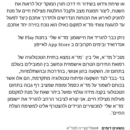
או שיחת ווידאו בשידור חי דרכו תורן המוקד יכול לראות את
השטח, ליצור תמונת מצב ולקבל החלטות מצילות חיים על מנת
להזניק לאירוע את הכוחות הנדרשים ולתדרך אתכם כיצד לפעול
עד להגעת צוותי מד"א למקום כאילו הוא נוכח בזירה יחד אתכם.
ניתן כבר להוריד את היישומון 'מד"א שלי' בחנות Play של
אנדרואיד ובימים הקרובים ב App Store לאייפון
מנכ"ל מד"א, אלי בין: "מד"א נמצא בחזית הטכנולוגיה של
רפואת החירום הטרום אישפוזית ונחשב בין המובילים בעולם
בתחום זה. השקעה בהון אנושי, בהדרכות ובהשתלמויות,
בד-בבד לצד השקעה ופיתוח טכנולוגיה מתקדמת, הם אלו אשר
בכוחם לשמור על מד"א כסמל ומופת שמציב רף גבוה בתחום
הטכנולוגי בקנה מידה עולמי ופועל ביתר שאת על מנת למקסם
פעילות מצילת חיים. אני קורא לציבור הרחב להוריד את יישומון
'מד"א שלי' למכשירים הניידים ולהצטרף אלינו למשימת הצלת
החיים".
נושאים דומים
אפליקצייה למד"א