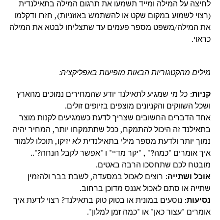
לחיצה על המילה ומייד תשמעו את תרגום המילה בתאילנדית
(רצוי לשמוע במקום שקט או להשתמש באוזניות), חזרו ודקלמו
את המילה/משפט מספר פעמים עד שתצליחו לבטא את המילה
כראוי.
מילים מהקטגוריות הבאות מופיעות באפליקציה:
קניות
: כל מי שמגיע לתאילנד יודע שהמחירים נמוכים מהארץ
ושכל השווקים והקניונים מוצפים בזיופים זולים.
אחד הדברים החשובים שצריך לדעת כשמגיעים לקנות מוצר
בתאילנד זה היכול להתמקח, ככל שתתמקחו יותר, המחיר יהיה
נמוך יותר ולדעת מספר מילי בתאילנדית לא יזיקו, תוכלו ללמוד
איך אומרים "כמה?" , "יקר מדיי" ו "אפשר לקבל הנחה?"..
מובטח לכם שתחסכו הרבה באטים.
אוכל ושתייה
: רוצים לאכול במסעדה, לשבת בבר ולהזמין
שתייה או סתם לאכול אננס מדוכן ברחוב.
נסיעות
: נוסעים במונית או בטוק טוק בתאילנד? רצוי לדעת איך
אומרים "עצור כאן" או "כמה זמן למלון".