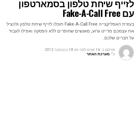
לזייף שיחת טלפון בסמארטפון
עם Fake-A-Call Free
בעזרת האפליקצייה Fake-A-Call Free תוכלו לזייף שיחת טלפון ולהציל
את עצמכם מדייט גרוע, מאנשים שחופרים ללא הפסקה ואפילו לעבוד
על חברים שלכם..
פורסם ב:
14 שנים לפני
on
18 בנובמבר 2012
ע"י
מערכת האתר
בעזרת האפליקצייה Fake-A-Call Free תוכלו לזייף שיחת טלפון ולהציל
את עצמכם מדייט גרוע, מאנשים שחופרים ללא הפסקה ואפילו לעבוד
על חברים שלכם..
תארו לכם שאתם בשיחה עם מישהו והוא ממש לא מפסיק
לחפור, מדבר על מלא נושאים ולא עוזב אותכם לרגע או שאתם
בעיצומו של דייט גרוע שלא נגמר והדבר היחיד שהייתם רוצים
שבאותו רגע מישהו יצלצל אליכם ויציל אותכם מהסיוט שאתם
נמצאים בו.