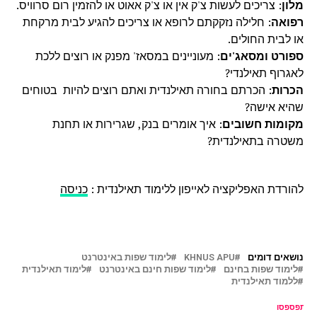
מלון
: צריכים לעשות צ'ק אין או צ'ק אאוט או להזמין רום סרוויס.
רפואה
: חלילה נזקקתם לרופא או צריכים להגיע לבית מרקחת
או לבית החולים.
ספורט ומסאג'ים
: מעוניינים במסאז' מפנק או רוצים ללכת
לאגרוף תאילנדי?
הכרות
: הכרתם בחורה תאילנדית ואתם רוצים להיות בטוחים
שהיא אישה?
מקומות חשובים
: איך אומרים בנק, שגרירות או תחנת
משטרה בתאילנדית?
להורדת האפליקציה לאייפון ללימוד תאילנדית :
כניסה
נושאים דומים
KHNUS APU
לימוד שפות באינטרנט
לימוד שפות בחינם
לימוד שפות חינם באינטרנט
לימוד תאילנדית
ללמוד תאילנדית
ל תפספסו