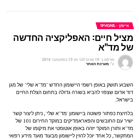
אייפון - IPHONE
מציל חיים: האפליקציה החדשה
של מד"א
פורסם ב:
10 שנים לפני
on
13 בספטמבר 2016
ע"י
מערכת האתר
השבוע תושק באופן רשמי היישומון החדש "מד"א שלי" של מגן
דוד אדום שצפוי להביא בשורה גדולה בתחום הצלת החיים
בישראל.
בלחיצת כפתור פשוטה ביישומון 'מד"א שלי', ניתן ליצור קשר
ישיר עם החובשים והפאראמדיקים במוקד החירום 101 של
מד"א ותורן המוקד יזהה באופן אוטומטי את מיקומו של
המתקשר, כל אחד יוכל להזין ליישומון מבעוד מועד מידע רפואי