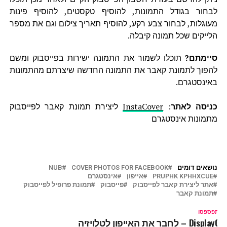
לבחור בגודל התמונות, להוסיף טקסטים, להוסיף פינות
מעוגלות, לבחור צבע רקע, להוסיף תאריך צילום וגם את מספר
הלייקים שכל תמונה קיבלה.
סיימתם?
תוכלו לשמור את התמונה ישירות בפייסבוק ומשם
להפוך לתמונת קאבר את התמונה החדשה שיצרתם מהתמונות
באינסטגרם.
כניסה לאתר
:
InstaCover
ליצירת תמונת קאבר לפייסבוק
מתמונות אינסטגרם
נושאים דומים
COVER PHOTOS FOR FACEBOOK
NUB
PRUPHK KPHHXCUE
אייפון
אינסטגרם
אתר ליצירת קאבר לפייסבוק
פייסבוק
תמונת פרופיל לפייסבוק
תמונת קאבר
ל תפספסו
DisplayOu – לחבר את האייפון לטלויזיה