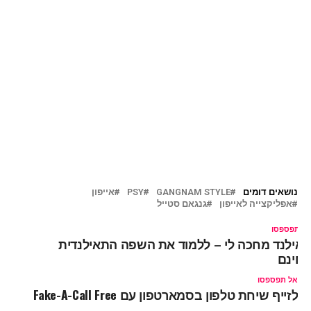
נושאים דומים
GANGNAM STYLE
PSY
אייפון
אפליקצייה לאייפון
גנגאם סטייל
ל תפספסו
אילנד מחכה לי – ללמוד את השפה התאילנדית
חינם
אל תפספסו
לזייף שיחת טלפון בסמארטפון עם Fake-A-Call Free