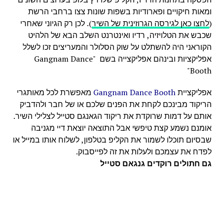
ומאות חיקויים ופארודיות בשפות שונות צצו ברחבי הרשת
(
לחצו כאן לגירסה הגרוזינית של השיר
). לכן רק הגיוני שאחרי
שכבש את הטלויזיה, רדיו ואינטרנט השלב הבא של הלהיט
הקוראני היה להשתלט על שוק הסלולר והמעריצים זכו לשלל
אפליקציות ובינהם אפליקצייה בשם "Gangnam Dance
Booth"
אפליקציית
Gangnam Dance Booth
מאפשרת לכל מאותגרי
הריקוד מבינכם לקחת את הפנים שלכם או של חבר ולהדביק
אותם על דמות שרוקדת את ריקוד הגאנגם סטייל לצלילי השיר.
אומנם נשמע קצת טיפשי אבל התוצאה יוצאת דיי מגניבה
שבסיום תוכלו לשמור את הקליפ בטלפון, לשלוח אותו במייל או
לפדח את עצמכם ולעלות את זה לפייסבוק.
גם חתולים רוקדים גנגאם סטייל