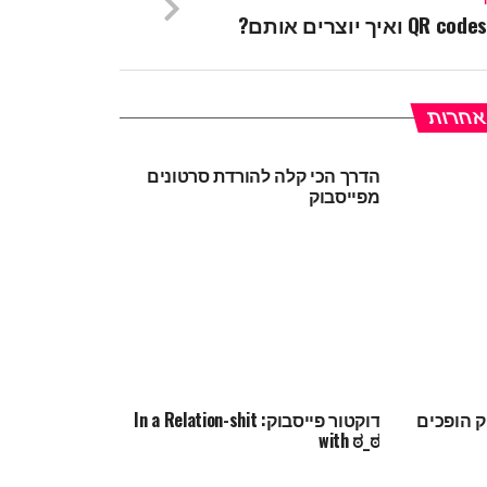
 אחרות
הדרך הכי קלה להורדת סרטונים
מפייסבוק
ק הופכים
דוקטור פייסבוק: In a Relation-shit
with ಠ_ಠ