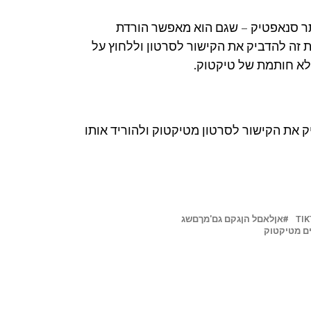
וא אתר סנאפטיק – שגם הוא מאפשר הורדת
 זה להדביק את הקישור לסרטון וללחוץ על
לא חותמת של טיקטוק.
 את הקישור לסרטון מטיקטוק ולהוריד אותו
TI
אןלאםל הןגקם גם'מךםשג
ם מטיקטוק