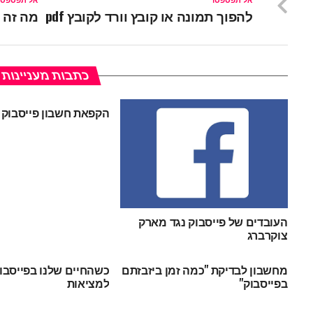
אל תפספסו
אל תפספסו
להפוך תמונה או קובץ וורד לקובץ pdf
מה זה QR codes ואיך יוצרים אותם?
כתבות מעניינות
הקפאת חשבון פייסבוק
העובדים של פייסבוק נגד מארק
צוקרברג
מחשבון לבדיקת "כמה זמן ביזבזתם
כשהחיים שלנו בפייסבו
בפייסבוק"
למציאות